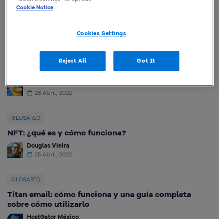
Vacantes freelance: mira dónde encontrar
Cookie Notice
algunas vacantes
Cookies Settings
GLOSARIO
Reject All
Got It
¿Cómo firmar documento digitalmente?
HostGator México
28 Abril, 2022
GLOSARIO
NFT: ¿qué es y cómo funciona?
Douglas Vieira
25 Abril, 2022
GLOSARIO
Titan email: cómo funciona y una guía completa
sobre cómo utilizarlo
HostGator México