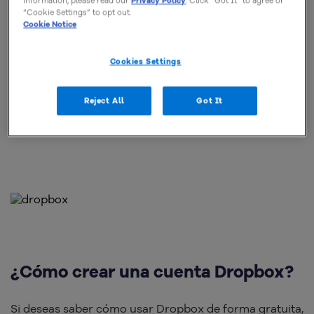
information, please read our
Privacy Policy
. Click “Got It” to agree or
“Cookie Settings” to opt out.
Cookie Notice
¿Quieres entender cómo usar esta herramienta?
Cookies Settings
Hemos separado todas las explicaciones que
necesitas en este artículo. Ya mencionamos que, a
Reject All
Got It
pesar de ser muy avanzado y eficiente, su uso es
sumamente sencillo e intuitivo.
¿Cómo crear una cuenta Dropbox?
Si deseas saber cómo usar Dropbox de forma gratuita,