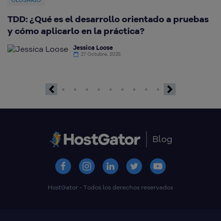
GLOSARIO
TDD: ¿Qué es el desarrollo orientado a pruebas
¿
y cómo aplicarlo en la práctica?
c
Jessica Loose
27 Octubre, 2025
Previous
Next
Blog
HostGator - Todos los derechos reservados