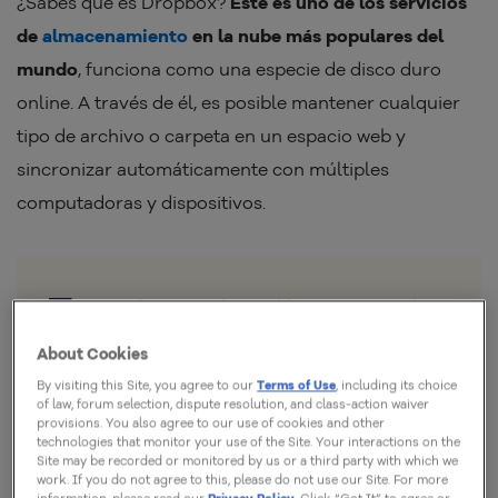
¿Sabes qué es Dropbox?
Este es uno de los servicios
de
almacenamiento
en la nube más populares del
mundo
, funciona como una especie de disco duro
online. A través de él, es posible mantener cualquier
tipo de archivo o carpeta en un espacio web y
sincronizar automáticamente con múltiples
computadoras y dispositivos.
Dropbox está disponible hoy para todos
los principales sistemas operativos de
About Cookies
computadoras (
Windows
, macOS, L
inux
) y
By visiting this Site, you agree to our
Terms of Use
, including its choice
dispositivos móviles (Android e iOS/iPad
of law, forum selection, dispute resolution, and class-action waiver
provisions. You also agree to our use of cookies and other
OS).
Tiene una versión básica con 2GB de
technologies that monitor your use of the Site. Your interactions on the
Site may be recorded or monitored by us or a third party with which we
almacenamiento completamente gratis.
work. If you do not agree to this, please do not use our Site. For more