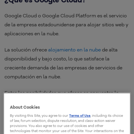
Google Cloud o Google Cloud Platform es el servicio
de la empresa estadounidense para alojar sitios web y
aplicaciones en la nube.
La solución ofrece
alojamiento en la nube
de alta
disponibilidad y bajo costo, lo que satisface la
creciente demanda de las empresas de servicios de
computación en la nube.
Entre las posibilidades que ofrece se encuentra la
instalación y configuración de WordPress en Google
About Cookies
Cloud, un servicio que puede atender sitios web
By visiting this Site, you agree to our
Terms of Use
, including its choice
corporativos, ecommerces y blogs en todo el mundo.
of law, forum selection, dispute resolution, and class-action waiver
provisions. You also agree to our use of cookies and other
technologies that monitor your use of the Site. Your interactions on the