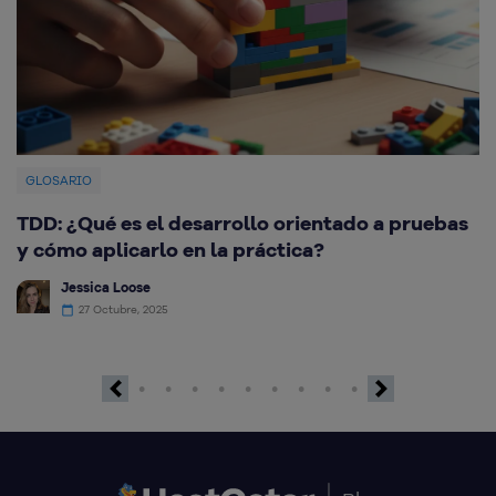
GLOSARIO
TDD: ¿Qué es el desarrollo orientado a pruebas
¿
y cómo aplicarlo en la práctica?
c
Jessica Loose
27 Octubre, 2025
Previous
Next