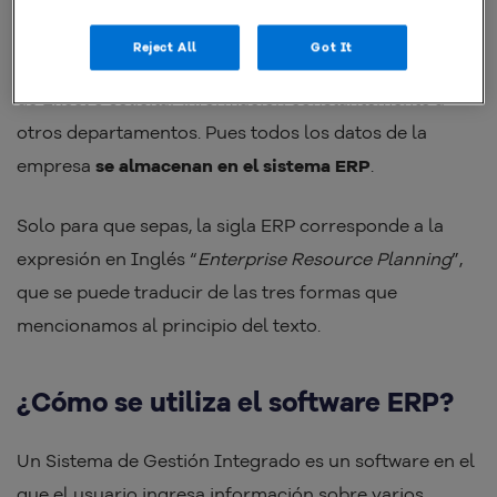
están interconectados.
Reject All
Got It
Ya no necesitarás actualizar una multitud de planillas
de Excel o solicitar información constantemente a
otros departamentos. Pues todos los datos de la
empresa
se almacenan en el sistema ERP
.
Solo para que sepas, la sigla ERP corresponde a la
expresión en Inglés “
Enterprise Resource Planning
”,
que se puede traducir de las tres formas que
mencionamos al principio del texto.
¿Cómo se utiliza el software ERP?
Un Sistema de Gestión Integrado es un software en el
que el usuario ingresa información sobre varios