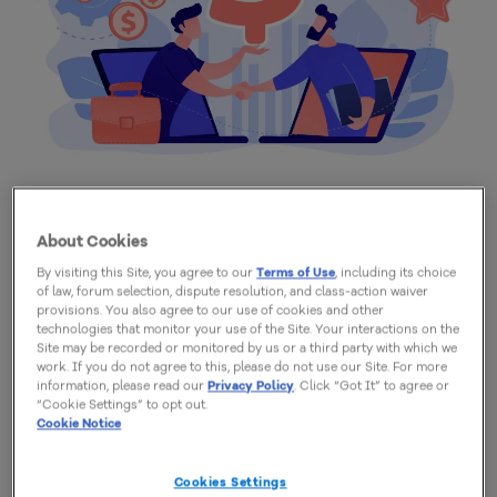
About Cookies
¿Qué es un sistema ERP?
By visiting this Site, you agree to our
Terms of Use
, including its choice
of law, forum selection, dispute resolution, and class-action waiver
provisions. You also agree to our use of cookies and other
technologies that monitor your use of the Site. Your interactions on the
Independientemente de la nomenclatura utilizada,
Site may be recorded or monitored by us or a third party with which we
ERP es un
sistema de gestión
que
tiene la función de
work. If you do not agree to this, please do not use our Site. For more
information, please read our
Privacy Policy
. Click “Got It” to agree or
integrar datos de varias áreas de la empresa
. Esto
“Cookie Settings” to opt out.
Cookie Notice
significa que la información del sector financiero,
compras, ventas, recursos humanos y muchos otros
Cookies Settings