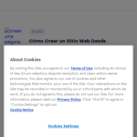
GUÍAS
Cómo Crear un Sitio Web Desde
Cero en 2025: Guía Paso a Paso
¿Ya sabes que crear una página web es
About Cookies
fundamental para ganar visibilidad? ¡Aprenda
cómo lanzar un sitio web puede impulsar tu
By visiting this Site, you agree to our
Terms of Use
, including its choice
negocio!
of law, forum selection, dispute resolution, and class-action waiver
provisions. You also agree to our use of cookies and other
technologies that monitor your use of the Site. Your interactions on the
Douglas Vieira
Site may be recorded or monitored by us or a third party with which we
11 Marzo, 2025
work. If you do not agree to this, please do not use our Site. For more
information, please read our
Privacy Policy
. Click “Got It” to agree or
“Cookie Settings” to opt out.
Cookie Notice
DESARROLLO WEB
Merchandising: ¿qué es y cómo
aplicarlo?
Cookies Settings
Descubre cuáles son los fundamentos del