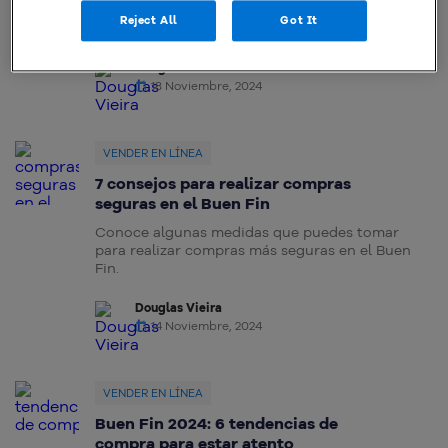
merchandising y cómo puede ayudar a tu
Reject All
Got It
empresa a lograr más ventas.
Douglas Vieira
18 Noviembre, 2024
VENDER EN LÍNEA
7 consejos para realizar compras
seguras en el Buen Fin
Conoce algunas medidas que puedes tomar
para realizar compras más seguras en el Buen
Fin.
Douglas Vieira
14 Noviembre, 2024
VENDER EN LÍNEA
Buen Fin 2024: 6 tendencias de
compra para estar atento