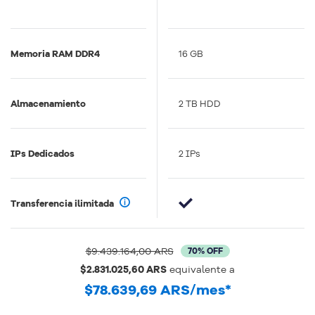
GHz
Memoria RAM DDR4
30 GB
16 GB
Almacenamiento
1 TB SDD
2 TB HDD
IPs Dedicados
5 IPs
2 IPs
Transferencia ilimitada
$9.439.164,00 ARS
70% OFF
$2.831.025,60 ARS
equivalente a
$78.639,69 ARS
/mes*