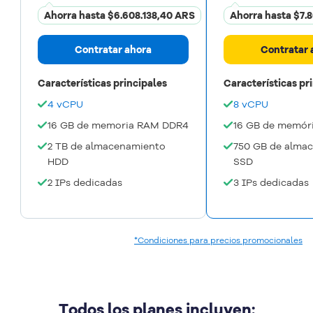
Ahorra hasta
$6.608.138,40 ARS
Ahorra hasta
$7.
Contratar ahora
Contratar 
Características principales
Características pr
4 vCPU
8 vCPU
16 GB de memoria RAM DDR4
16 GB de memór
2 TB de almacenamiento
750 GB de alma
HDD
SSD
2 IPs dedicadas
3 IPs dedicadas
*Condiciones para precios promocionales
Todos los planes incluyen: