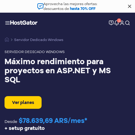
Aprovecha las mejores ofertas:
descuentos de
hasta 70% OFF
2
Servidor Dedicado Windows
SERVIDOR DEDICADO WINDOWS
Máximo rendimiento para
proyectos en ASP.NET y MS
SQL
Ver planes
$78.639,69 ARS/mes*
Desde
+ setup gratuito