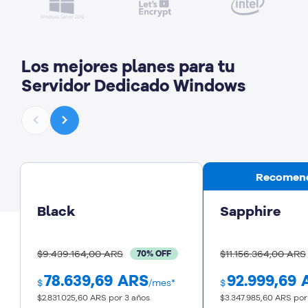
Los mejores planes para tu
Servidor Dedicado Windows
Recomen
Black
Sapphire
$9.439.164,00 ARS
$11.156.364,00 ARS
70% OFF
78.639,69
ARS
92.999,69
$
/mes*
$
$2.831.025,60 ARS
por 3 años
$3.347.985,60 ARS
por