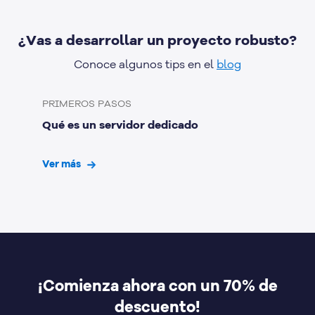
calidad y herramientas poderosas de Microsoft®. Al
contratar tu plan obtienes configuración gratuita del
¿Vas a desarrollar un proyecto robusto?
servidor y migración sin costo. Si necesitas ayuda, cuenta
con un equipo de soporte especializado y comprometido
Conoce algunos tips en el
blog
con tu satisfacción.
PRIMEROS PASOS
Qué es un servidor dedicado
Ver más
¡Comienza ahora con un 70% de
descuento!