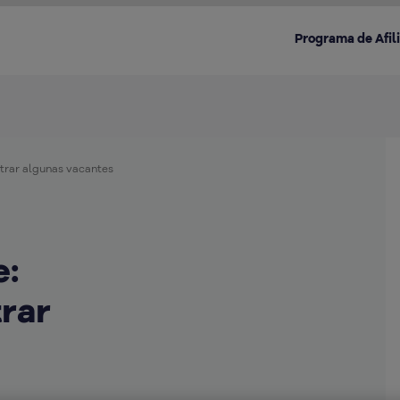
Programa de Afil
trar algunas vacantes
Destacado en la categoría:
e:
rar