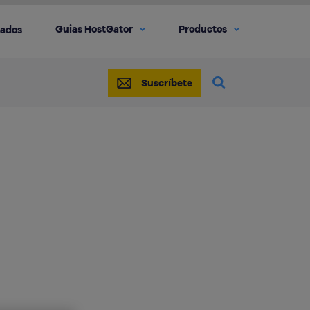
Guias HostGator
Productos
iados
Suscríbete