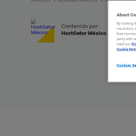
04/05/2022
Actualizado 19/05/2022
5mins de lectura
About Co
By visiting 
Contenido por:
resolution,
HostGator México
that monitor
party with w
read our
Pr
Cookie Not
Cookies Se