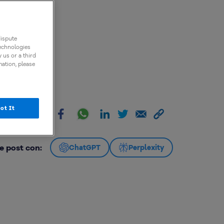
dispute
technologies
 us or a third
mation, please
ot It
artir:
e post con:
ChatGPT
Perplexity