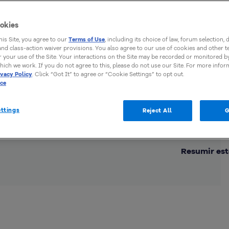
okies
this Site, you agree to our
Terms of Use
, including its choice of law, forum selection, 
 and class-action waiver provisions. You also agree to our use of cookies and other 
 your use of the Site. Your interactions on the Site may be recorded or monitored by
hich we work. If you do not agree to this, please do not use our Site. For more infor
ivacy Policy
. Click “Got It” to agree or “Cookie Settings” to opt out.
ice
ttings
Reject All
G
Comp
Resumir est