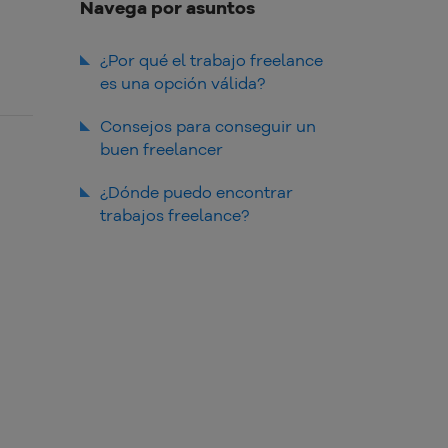
Navega por asuntos
¿Por qué el trabajo freelance
es una opción válida?
Consejos para conseguir un
buen freelancer
Tener un portafolio
¿Dónde puedo encontrar
trabajos freelance?
Guarda contactos
Mantente actualizado en el
Crowd
área en que actúas
Upwork
Freelancer.com
Workana