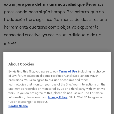
extranjera para
definir una actividad
que llevamos
practicando hace algún tiempo. Brainstorm, que en
traducción libre significa “tormenta de ideas”, es una
herramienta que tiene como objetivo explorar la
capacidad creativa, ya sea de un individuo o de un
grupo.
La técnica no es más que el debate de ideas sobre un
problema dado, hasta que se encuentran varias
About Cookies
soluciones para él. Las sesiones de brainstorming se
By visiting this Site, you agree to our
Terms of Use
, including its choice
of law, forum selection, dispute resolution, and class-action waiver
realizan normalmente con
hasta 12 personas,
siendo
provisions. You also agree to our use of cookies and other
technologies that monitor your use of the Site. Your interactions on the
ellos miembros, secretaria y líder.
Site may be recorded or monitored by us or a third party with which we
work. If you do not agree to this, please do not use our Site. For more
information, please read our
Privacy Policy
. Click “Got It” to agree or
El brainstorming debe involucrar a colaboradores de
“Cookie Settings” to opt out.
Cookie Notice
diferentes áreas o incluso de experiencia, pero que