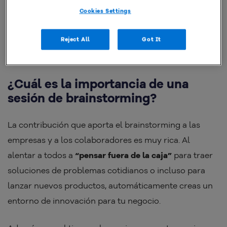
estén relacionados con el problema central. Esto debe
Cookies Settings
suceder para que se presente una gran cantidad de
soluciones y se puedan implementar con el apoyo de
Reject All
Got It
todos los involucrados en la sesión.
¿Cuál es la importancia de una
sesión de brainstorming?
La contribución que aporta el brainstorming a las
empresas y a los colaboradores es muy rica. Al
alentar a todos a
“pensar fuera de la caja”
para traer
soluciones de problemas cotidianos o incluso para
lanzar nuevos productos, automáticamente creas un
entorno de innovación para tu negocio.