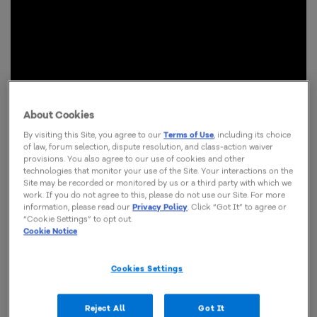
About Cookies
By visiting this Site, you agree to our
Terms of Use
, including its choice
of law, forum selection, dispute resolution, and class-action waiver
provisions. You also agree to our use of cookies and other
technologies that monitor your use of the Site. Your interactions on the
Site may be recorded or monitored by us or a third party with which we
work. If you do not agree to this, please do not use our Site. For more
information, please read our
Privacy Policy
. Click “Got It” to agree or
“Cookie Settings” to opt out.
Cookie Notice
Cookies Settings
Reject All
Got It