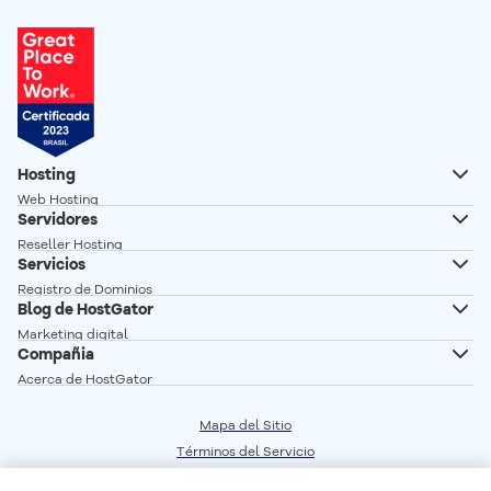
Hosting
Web Hosting
Servidores
Hosting Wordpress
Reseller Hosting
Creador de Sitios
Servicios
Servidor VPS
Registro de Dominios
Servidor VPS n8n autoalojado
Blog de HostGator
Transferencia de Dominios
Servidor Dedicado Linux
Marketing digital
Correo profesional
Compañia
Servidor Dedicado Windows
Desarrollo Web
Acerca de HostGator
Glosario
Programa de Afiliados
Vender en linea
Mapa del Sitio
Red de Servidores
Términos del Servicio
Crear sitio web
Precios
Central de Privacidad
Seguridad Web