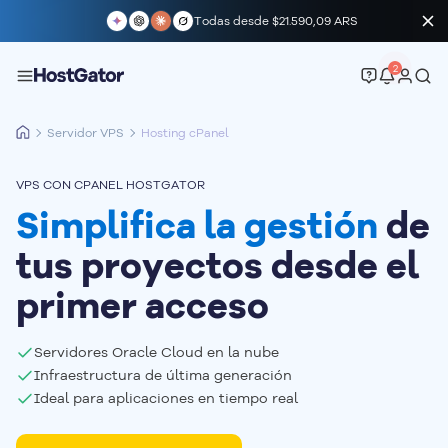
Todas desde
$21.590,09 ARS
2
Servidor VPS
Hosting cPanel
VPS CON CPANEL HOSTGATOR
Simplifica la gestión
de
tus proyectos desde el
primer acceso
Servidores Oracle Cloud en la nube
Infraestructura de última generación
Ideal para aplicaciones en tiempo real 