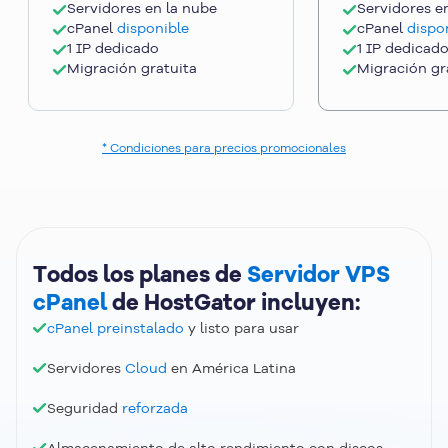
Servidores en la
nube
Servidores e
cPanel
disponible
cPanel
dispo
1 IP dedicado
1 IP dedicad
Migración gratuita
Migración gr
* Condiciones para precios promocionales
Todos los planes de
Servidor VPS
cPanel
de HostGator incluyen:
cPanel preinstalado
y listo para usar
Servidores
Cloud
en América Latina
Seguridad
reforzada