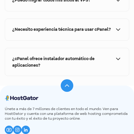
proyecto.
¡Sí! Es posible migrar múltiples sitios a tu VPS.
¿Necesito experiencia técnica para usar cPanel?
¡No! cPanel está diseñado para simplificar la gestión
de tu VPS. Incluso sin experiencia técnica, puedes
crear sitios, configurar correos e instalar
¿cPanel ofrece instalador automático de
aplicaciones con solo unos clics.
aplicaciones?
¡Sí! Softaculous viene integrado en cPanel y permite
instalar y gestionar fácilmente aplicaciones
populares como WordPress, PrestaShop, Moodle y
muchas más, todo con solo unos clics.
Únete a más de 7 millones de clientes en todo el mundo. Ven para
HostGator y cuenta con una plataforma de web hosting comprometida
con tu éxito y el éxito de tu proyecto online.