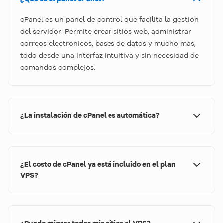
cPanel es un panel de control que facilita la gestión
del servidor. Permite crear sitios web, administrar
correos electrónicos, bases de datos y mucho más,
todo desde una interfaz intuitiva y sin necesidad de
comandos complejos.
¿La instalación de cPanel es automática?
¡Sí! Al elegir cPanel como panel de control en el
carrito, tu VPS se entrega ya configurado y listo
para usar.
¿El costo de cPanel ya está incluido en el plan
VPS?
No. La contratación de cPanel se realiza por
separado, directamente en el carrito. Allí puedes
elegir cuántas licencias deseas agregar a tu
¿Puedo migrar todos mis sitios al VPS?