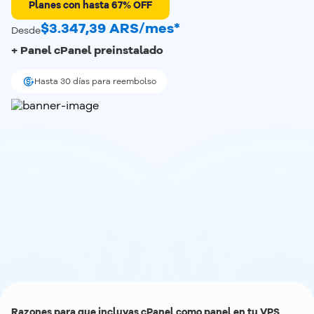
Planes con hasta 67% OFF
$3.347,39 ARS/mes*
Desde
+ Panel cPanel preinstalado
Hasta 30 días para reembolso
Razones para que incluyas cPanel como panel en tu VPS