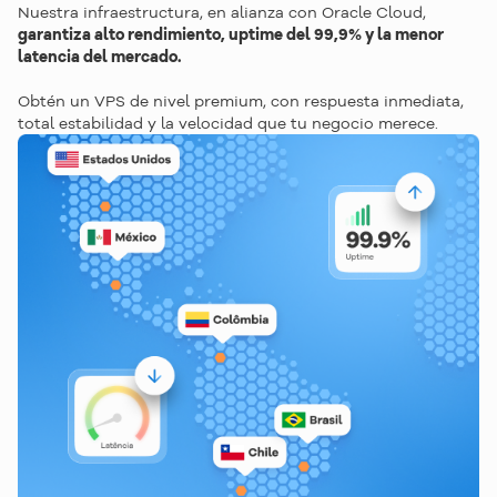
Nuestra infraestructura, en alianza con Oracle Cloud,
¿Necesitas ayuda para 
garantiza alto rendimiento, uptime del 99,9% y la menor
latencia del mercado.
elegir 
el plan ideal
?
Habla con nuestro equipo y recibe ayuda para 
Obtén un VPS de nivel premium, con respuesta inmediata,
elegir la mejor solución para tu proyecto.
total estabilidad y la velocidad que tu negocio merece.
Hablar con un especialista