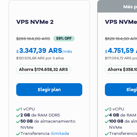
Más p
VPS NVMe 2
VPS NVMe
$295.164,00 ARS
$529.164,00 AR
59% OFF
3.347,39
ARS
4.751,59
$
/mês
$
$120.505,68 ARS
por 3 años
$171.054,72 ARS
po
Ahorra
$174.658,32 ARS
Ahorra
$358.1
Elegir plan
Elegi
1 vCPU
2 vCPU
2 GB
de RAM DDR5
4 GB
de RAM
50 GB
de almacenamiento
100 GB
de al
NVMe
NVMe
Transferencia
ilimitada
Transferenc