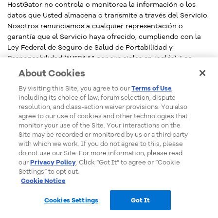
HostGator no controla o monitorea la información o los
datos que Usted almacena o transmite a través del Servicio.
Nosotros renunciamos a cualquier representación o
garantía que el Servicio haya ofrecido, cumpliendo con la
Ley Federal de Seguro de Salud de Portabilidad y
Responsabilidad (“HIPAA” por sus siglas en inglés). Los
clientes que requieren el almacenamiento seguro de
About Cookies
“información de salud protegida” tal como se define bajo
By visiting this Site, you agree to our
Terms of Use
,
HIPPA tienen expresamente prohibido el uso del Servicio
including its choice of law, forum selection, dispute
para tal efecto. Almacenar y permitir el acceso a
resolution, and class-action waiver provisions. You also
“información protegida de salud” es una violación de este
agree to our use of cookies and other technologies that
Acuerdo y fundamenta la terminación inmediata de la
monitor your use of the Site. Your interactions on the
cuenta. Nosotros no firmamos “Acuerdos de Negocios
Site may be recorded or monitored by us or a third party
Asociados” y Usted está de acuerdo en que HostGator no es
with which we work. If you do not agree to this, please
do not use our Site. For more information, please read
un Socio o subcontratista o agente suyo en virtud de
our
Privacy Policy
. Click “Got It” to agree or “Cookie
HIPAA. Si Usted tiene alguna pregunta respecto a la
Settings” to opt out.
seguridad de sus datos, deberá contactarnos por Ticket.
Cookie Notice
Cookies Settings
Got It
11.
Compatibilidad con los Servicios
Ventas en línea