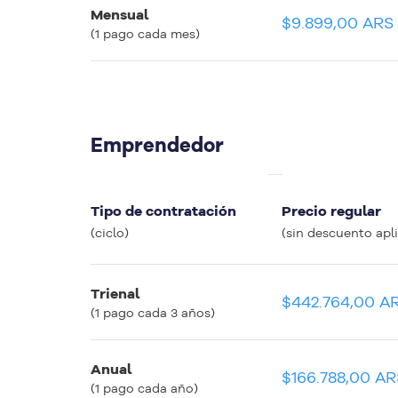
Mensual
$9.899,00 ARS
$9.899,00 ARS
(1 pago cada mes)
Emprendedor
Precio equivalente mensual
Tipo de contratación
Precio regular
(apenas para comparar entre planes)
(ciclo)
(sin descuento apl
Trienal
$12.299,09 ARS
$442.764,00 A
(1 pago cada 3 años)
Anual
$13.899,09 ARS
$166.788,00 AR
(1 pago cada año)