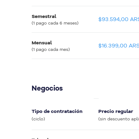
Semestral
$15.599,09 ARS
$93.594,00 AR
(1 pago cada 6 meses)
Mensual
$16.399,00 ARS
$16.399,00 AR
(1 pago cada mes)
Negocios
Precio equivalente mensual
Tipo de contratación
Precio regular
(apenas para comparar entre planes)
(ciclo)
(sin descuento apl