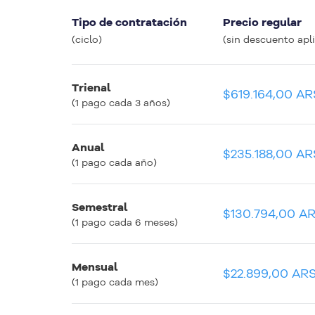
Precio equivalente mensual
Tipo de contratación
Precio regular
(apenas para comparar entre planes)
(ciclo)
(sin descuento apl
Trienal
$17.199,09 ARS
$619.164,00 AR
(1 pago cada 3 años)
Anual
$19.599,09 ARS
$235.188,00 AR
(1 pago cada año)
Semestral
$21.799,09 ARS
$130.794,00 A
(1 pago cada 6 meses)
Mensual
$22.899,00 ARS
$22.899,00 AR
(1 pago cada mes)