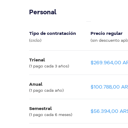
Personal
Precio equivalente mensual
Tipo de contratación
Precio regular
(apenas para comparar entre planes)
(ciclo)
(sin descuento apl
Trienal
$7.499,09 ARS
$269.964,00 A
(1 pago cada 3 años)
Anual
$8.399,09 ARS
$100.788,00 A
(1 pago cada año)
Semestral
$9.399,09 ARS
$56.394,00 AR
(1 pago cada 6 meses)