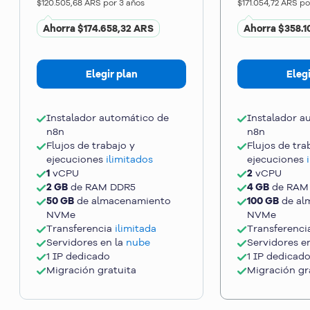
$120.505,68 ARS
por 3 años
$171.054,72 ARS
po
Ahorra
$174.658,32 ARS
Ahorra
$358.1
Elegir plan
Elegi
Instalador automático de
Instalador a
n8n
n8n
Flujos de trabajo y
Flujos de tra
ejecuciones
ilimitados
ejecuciones
1
vCPU
2
vCPU
2 GB
de RAM DDR5
4 GB
de RAM
50 GB
de almacenamiento
100 GB
de al
NVMe
NVMe
Transferencia
ilimitada
Transferenc
Servidores en la
nube
Servidores e
1 IP dedicado
1 IP dedicad
Migración gratuita
Migración gr