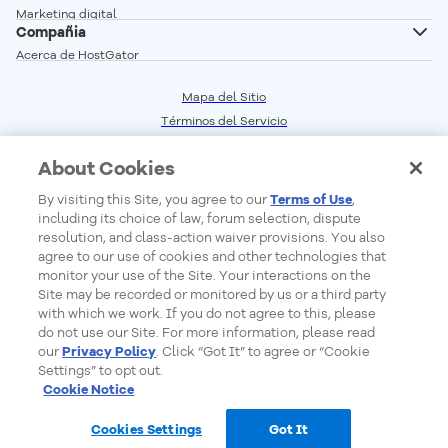
Servidor Dedicado Linux
Marketing digital
Correo profesional
Compañia
Servidor Dedicado Windows
Desarrollo Web
Acerca de HostGator
Glosario
Programa de Afiliados
Vender en linea
Mapa del Sitio
Red de Servidores
Términos del Servicio
Crear sitio web
Precios
Central de Privacidad
Seguridad Web
Status de los Servicios
Cookie Settings
About Cookies
Do Not Sell My Personal Information
Report Ethical Hacking
By visiting this Site, you agree to our
Terms of Use
,
including its choice of law, forum selection, dispute
resolution, and class-action waiver provisions. You also
agree to our use of cookies and other technologies that
Formas de Pago
monitor your use of the Site. Your interactions on the
Site may be recorded or monitored by us or a third party
with which we work. If you do not agree to this, please
do not use our Site. For more information, please read
our
Privacy Policy
. Click “Got It” to agree or “Cookie
Settings” to opt out.
Cookie Notice
© 2026 - HostGator Argentina - Todos los derechos reservados
Cookies Settings
Got It
Ventas en línea