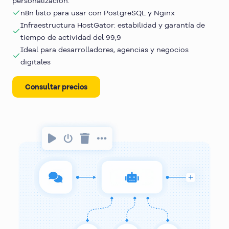
personalización.
n8n listo para usar con PostgreSQL y Nginx
Infraestructura HostGator: estabilidad y garantía de
tiempo de actividad del 99,9
Ideal para desarrolladores, agencias y negocios
¿Necesitas ayuda para 
digitales
elegir 
el plan ideal
?
Habla con nuestro equipo y te ayudaremos a 
Consultar precios
encontrar la mejor opción para tu proyecto.
Hablar con un especialista