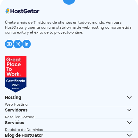
Únete a más de 7 millones de clientes en todo el mundo. Ven para
HostGator y cuenta con una plataforma de web hosting comprometida
con tu éxito y el éxito de tu proyecto online.
Hosting
Web Hosting
Servidores
Hosting Wordpress
Reseller Hosting
Creador de Sitios
Servicios
Servidor VPS
Registro de Dominios
Servidor VPS n8n autoalojado
Blog de HostGator
Transferencia de Dominios