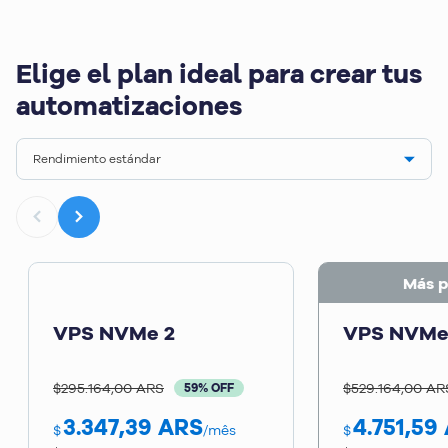
Elige el plan ideal para crear tus
automatizaciones
Rendimiento estándar
Más p
VPS NVMe 2
VPS NVMe
$295.164,00 ARS
$529.164,00 AR
59% OFF
3.347,39
ARS
4.751,59
$
/mês
$