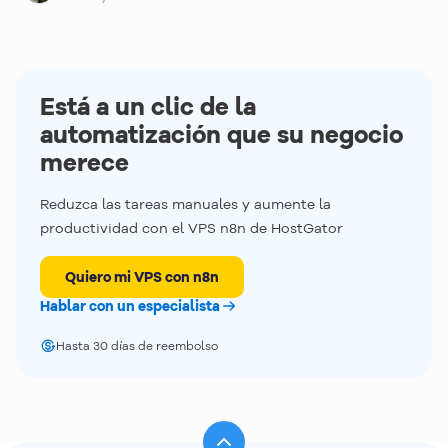
plataforma, disponibles en español
Seguridad de primer nivel:
monitorización de la
red, protección DDoS avanzada, certificado SSL
gratuito y muchas otras prestaciones para
Está a un clic de la
garantizar la seguridad de tu servidor y de tus
automatización que su negocio
accesos
merece
Recursos dedicados:
disponga de recursos
Reduzca las tareas manuales y aumente la
totalmente dedicados como procesamiento,
productividad con el VPS n8n de HostGator
tráfico, almacenamiento y RAM
Quiero mi VPS con n8n
Hablar con un especialista
Hasta 30 días de reembolso