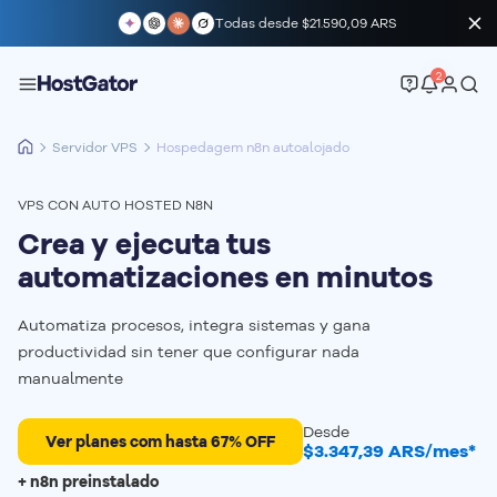
Todas desde
$21.590,09 ARS
2
Servidor VPS
Hospedagem n8n autoalojado
VPS CON AUTO HOSTED N8N
Crea y ejecuta tus
automatizaciones en minutos
Automatiza procesos, integra sistemas y gana
productividad sin tener que configurar nada
manualmente
Desde
Ver planes com hasta 67% OFF
$3.347,39 ARS/mes*
+ n8n preinstalado