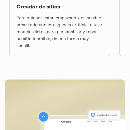
Creador de sitios
C
Para quienes están empezando, es posible
P
crear todo con inteligencia artificial o usar
c
modelos listos para personalizar y tener
m
un sitio increíble, de una forma muy
u
sencilla.
s