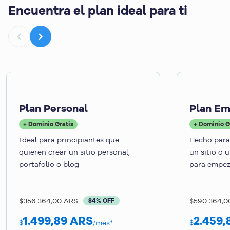
Encuentra el plan ideal para ti
Plan Personal
Plan E
+ Dominio Gratis
+ Dominio G
Ideal para principiantes que
Hecho para
quieren crear un sitio personal,
un sitio o 
portafolio o blog
para empez
$356.364,00 ARS
$590.364,0
84% OFF
1.499,89
ARS
2.459,
$
$
/mes*