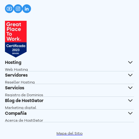
Hosting
Web Hosting
Servidores
Hosting Wordpress
Reseller Hosting
Creador de Sitios
Servicios
Servidor VPS
Registro de Dominios
Servidor VPS n8n autoalojado
Blog de HostGator
Transferencia de Dominios
Servidor Dedicado Linux
Marketing digital
Correo profesional
Compañia
Servidor Dedicado Windows
Desarrollo Web
Acerca de HostGator
Glosario
Programa de Afiliados
Vender en linea
Mapa del Sitio
Red de Servidores