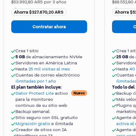
$53.992,80 ARS por 3 años
$88.552,80 
Ahorra $327.670,20 ARS
Ahorra $5
Contratar ahora
C
Crea 1 sitio
Crea 1 sit
5 GB
de almacienamiento NVMe
25 GB
de
Servidores en América Latina
Servidor
Hasta
25 mil visitas al mes
Hasta
40 
Cuentas de correo electrónico
Cuentas 
ilimitadas por 1 año
ilimitada
El plan también incluye:
Todo lo del
Gator Protect Lite
activo
Backup
d
Nuevo
para la monitoreo
Más velo
continuo de su sitio web
Plugins q
Backup semanal
marketin
Sitio seguro con SSL gratuito
Agente d
Migración gratis
e ilimitada
activa el
Creador de sitios con IA
Agente d
WordPress con IA
crea corr