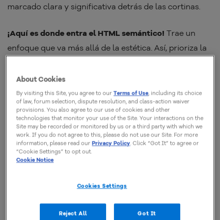
marcado clara y significativa detrás de las cortinas.
¡Aquí es donde entra el HTML semántico!
Trae un
enfoque que va más allá de la estética. Así, prioriza la
comprensión y la interpretación del contenido por
parte de navegadores y seres humanos.
About Cookies
By visiting this Site, you agree to our
Terms of Use
, including its choice
of law, forum selection, dispute resolution, and class-action waiver
En este artículo, vamos a sumergirnos en el mundo
provisions. You also agree to our use of cookies and other
del HTML semántico. Exploraremos qué es, por qué es
technologies that monitor your use of the Site. Your interactions on the
Site may be recorded or monitored by us or a third party with which we
crucial para el éxito de tu sitio web y cuáles son las
work. If you do not agree to this, please do not use our Site. For more
information, please read our
Privacy Policy
. Click “Got It” to agree or
etiquetas que lo componen.
“Cookie Settings” to opt out.
Cookie Notice
Entonces, ¿comenzamos nuestra jornada para
Cookies Settings
desentrañar los misterios del HTML semántico? Es
hora de descubrir cómo puede mejorar la calidad y el
Reject All
Got It
rendimiento de tu desarrollo web.