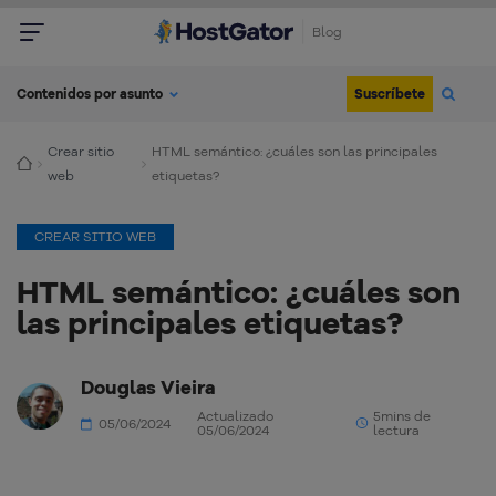
Blog
Suscríbete
Contenidos por asunto
Crear sitio
HTML semántico: ¿cuáles son las principales
web
etiquetas?
CREAR SITIO WEB
HTML semántico: ¿cuáles son
las principales etiquetas?
Douglas Vieira
Actualizado
5mins de
05/06/2024
05/06/2024
lectura