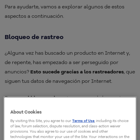
Para ayudarte, vamos a explorar algunos de estos
aspectos a continuación.
Bloqueo de rastreo
¿Alguna vez has buscado un producto en Internet y,
de repente, has empezado a ser perseguido por
anuncios?
Esto sucede gracias a los rastreadores
, que
siguen tus datos de navegación por Internet.
Por eso,
el bloqueo de rastreo
es una de las opciones
que hacen que un navegador sea más seguro.
About Cookies
Después de todo, evita que los rastreadores dispersos
By visiting this Site, you agree to our
Terms of Use
, including its choice
por la web sigan tus pasos en Internet, impidiéndoles
of law, forum selection, dispute resolution, and class-action waiver
provisions. You also agree to our use of cookies and other
recopilar tus datos.
technologies that monitor your use of the Site. Your interactions on the