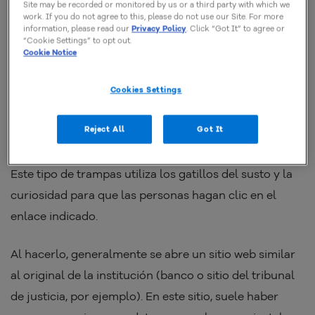
Site may be recorded or monitored by us or a third party with which we
work. If you do not agree to this, please do not use our Site. For more
information, please read our
Privacy Policy
. Click “Got It” to agree or
Protección contra phishing
“Cookie Settings” to opt out.
Cookie Notice
¿Conoces esos correos electrónicos extraños que
Cookies Settings
dicen que tienes una deuda en algún banco o una
acción legal a tu nombre?
Ese es un tipo común de
Reject All
Got It
phishing
.
Este tipo de trampas utiliza los gatillos del susto y la
curiosidad para que las personas hagan clic en el
enlace indicado.
Al hacerlo, generalmente se abre un sitio web similar
al original de la institución (banco o sitio del tribunal
de justicia, por ejemplo). En este sitio, suele haber