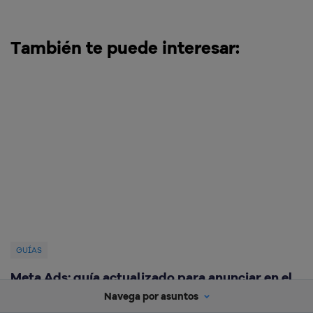
También te puede interesar:
GUÍAS
Meta Ads: guía actualizado para anunciar en el
A
antiguo Facebook Ads
Navega por asuntos
Ra