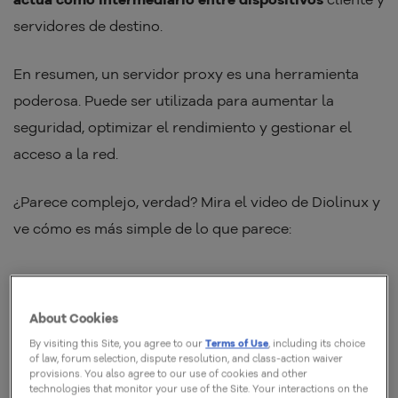
servidores de destino.
En resumen, un servidor proxy es una herramienta
poderosa. Puede ser utilizada para aumentar la
seguridad, optimizar el rendimiento y gestionar el
acceso a la red.
¿Parece complejo, verdad? Mira el video de Diolinux y
ve cómo es más simple de lo que parece:
Definición de Proxy
About Cookies
Es un servidor que actúa como intermediario entre un
By visiting this Site, you agree to our
Terms of Use
, including its choice
usuario y un servidor de destino, como un sitio en
of law, forum selection, dispute resolution, and class-action waiver
provisions. You also agree to our use of cookies and other
internet.
El proxy recibe las solicitudes, las envía al
technologies that monitor your use of the Site. Your interactions on the