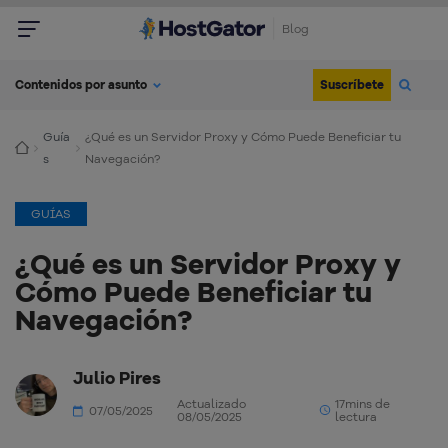
Blog
Suscríbete
Contenidos por asunto
Guía
¿Qué es un Servidor Proxy y Cómo Puede Beneficiar tu
s
Navegación?
GUÍAS
¿Qué es un Servidor Proxy y
Cómo Puede Beneficiar tu
Navegación?
Julio Pires
Actualizado
17mins de
07/05/2025
08/05/2025
lectura