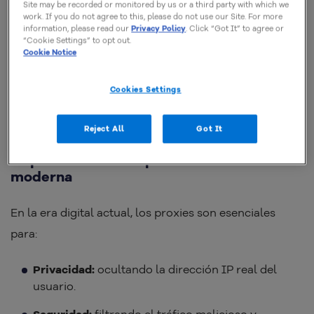
Site may be recorded or monitored by us or a third party with which we
servidor correcto, recibe la respuesta y la devuelve al
work. If you do not agree to this, please do not use our Site. For more
information, please read our
Privacy Policy
. Click “Got It” to agree or
usuario.
“Cookie Settings” to opt out.
Cookie Notice
Con esto, puede desempeñar funcionalidades como
Cookies Settings
filtrado de contenido, anonimato, mejora de
privacidad y control de acceso.
Reject All
Got It
Importancia de los proxies en la Internet
moderna
En la era digital actual, los proxies son esenciales
para:​
Privacidad:
ocultando la dirección IP real del
usuario.​
Seguridad:
filtrando el tráfico malicioso y