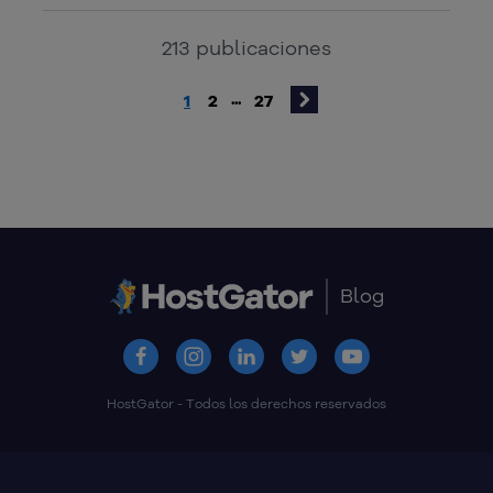
213
publicaciones
1
2
27
...
Blog
HostGator - Todos los derechos reservados