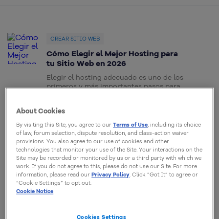
CREAR SITIO WEB
Cómo Elegir el Mejor Hosting para
tu Sitio Web en 2026
Elegir el hosting adecuado es uno de los
primeros y más importantes pasos para
garantizar que un sitio funcione correctamente,
cargue rápido y esté preparado para crecer.
About Cookies
Cada tipo de proyecto tiene necesidades
distintas, y comprender esas diferencias ayuda a
By visiting this Site, you agree to our
Terms of Use
, including its choice
evitar problemas de rendimiento, costos
of law, forum selection, dispute resolution, and class-action waiver
innecesarios y limitaciones técnicas en el futuro.
provisions. You also agree to our use of cookies and other
En este artículo […]
technologies that monitor your use of the Site. Your interactions on the
Site may be recorded or monitored by us or a third party with which we
work. If you do not agree to this, please do not use our Site. For more
Julio Pires
information, please read our
Privacy Policy
. Click “Got It” to agree or
22 Enero, 2026
“Cookie Settings” to opt out.
Cookie Notice
GUÍAS
Cookies Settings