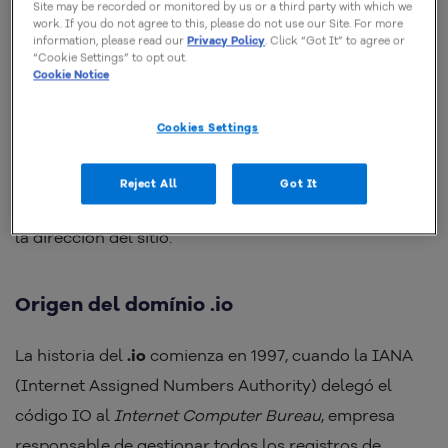
refiere al término
input/output
, concepto
Site may be recorded or monitored by us or a third party with which we
work. If you do not agree to this, please do not use our Site. For more
fundamental en computación que describe el flujo de
information, please read our
Privacy Policy
. Click “Got It” to agree or
“Cookie Settings” to opt out.
datos entre sistemas.
Cookie Notice
Por eso, emprendedores de software, servicios en la
Cookies Settings
nube y proyectos innovadores han adoptado
masivamente el
.io
para reforzar su posicionamiento
Reject All
Got It
en el mercado y comunicar su ADN tecnológico ya en
la dirección del sitio.
Origen del domínio .io
La historia del
.io
comienza en 1997, cuando la IANA
(Internet Assigned Numbers Authority) delegó el
código IO al
Internet Computer Bureau
, empresa
responsable de gestionar todos los registros de