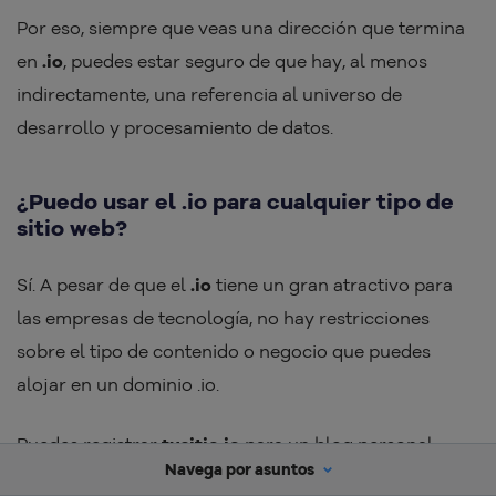
Por eso, siempre que veas una dirección que termina
en
.io
, puedes estar seguro de que hay, al menos
indirectamente, una referencia al universo de
desarrollo y procesamiento de datos.
¿Puedo usar el .io para cualquier tipo de
sitio web?
Sí. A pesar de que el
.io
tiene un gran atractivo para
las empresas de tecnología, no hay restricciones
sobre el tipo de contenido o negocio que puedes
alojar en un dominio .io.
Puedes registrar
tusitio.io
para un blog personal,
Navega por asuntos
tienda virtual, portafolio o cualquier otro proyecto. La