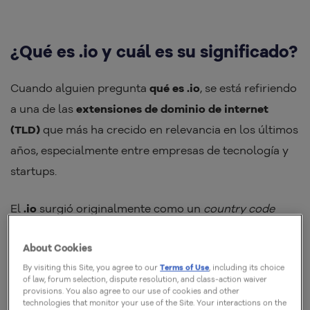
¿Qué es .io y cuál es su significado?
Cuando alguien pregunta
qué es .io
, se está refiriendo
a una de las
extensiones de dominio de internet
(TLD)
que más ha crecido en relevancia en los últimos
años, especialmente entre empresas de tecnología y
startups.
El
.io
surgió originalmente como un
country code
top-level domain
(ccTLD) para el Territorio Británico
About Cookies
del Océano Índico, pero terminó trascendiendo su
By visiting this Site, you agree to our
Terms of Use
, including its choice
uso geográfico. Hoy, funciona de manera genérica,
of law, forum selection, dispute resolution, and class-action waiver
llevando una fuerte connotación técnica: “IO” se
provisions. You also agree to our use of cookies and other
technologies that monitor your use of the Site. Your interactions on the