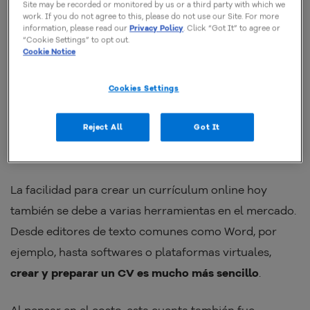
Site may be recorded or monitored by us or a third party with which we
Al llegar a más canales y diferentes empresas, se
work. If you do not agree to this, please do not use our Site. For more
acortó el tiempo entre la entrega, la evaluación y la
information, please read our
Privacy Policy
. Click “Got It” to agree or
“Cookie Settings” to opt out.
selección o feedback y este proceso se dinamizó.
Cookie Notice
Pero no solo eso, mira otras ventajas claras de este
Cookies Settings
cambio super importante:
Reject All
Got It
1 – Facilidad
La facilidad para crear un currículum online hoy
también se debe a varias herramientas en el mercado.
Desde editores de texto comunes como Word, por
ejemplo, hasta softwares o plataformas virtuales,
crear y preparar un CV es mucho más sencillo
.
Al pensar en el costo, esta cuenta también fue