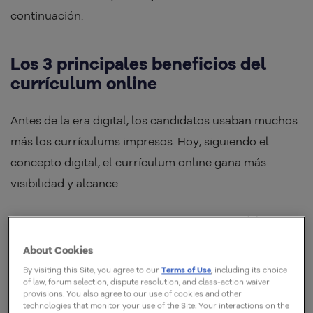
continuación.
Los 3 principales beneficios del
currículum online
Antes de la era digital, los candidatos usaban muchos
más los currículums impresos. Hoy, siguiendo el
concepto digital, el currículum online gana más
visibilidad y alcance.
Si antes era necesario imprimir más copias del
documento para llegar a más empresas, actualmente
About Cookies
esta única versión se puede compartir tantas veces
By visiting this Site, you agree to our
Terms of Use
, including its choice
como se necesite, con tan solo unos clics
.
of law, forum selection, dispute resolution, and class-action waiver
provisions. You also agree to our use of cookies and other
technologies that monitor your use of the Site. Your interactions on the