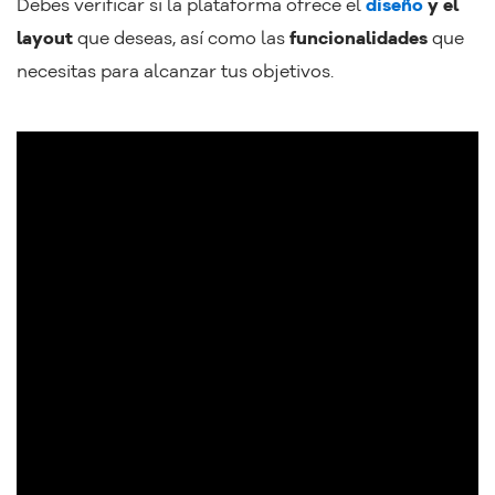
Debes verificar si la plataforma ofrece el
diseño
y el
layout
que deseas, así como las
funcionalidades
que
necesitas para alcanzar tus objetivos.