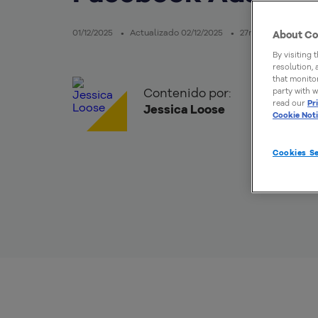
01/12/2025
Actualizado 02/12/2025
27mins de lectura
About Co
By visiting 
resolution,
that monitor
Contenido por:
party with w
read our
Pr
Jessica Loose
Cookie Not
Cookies Se