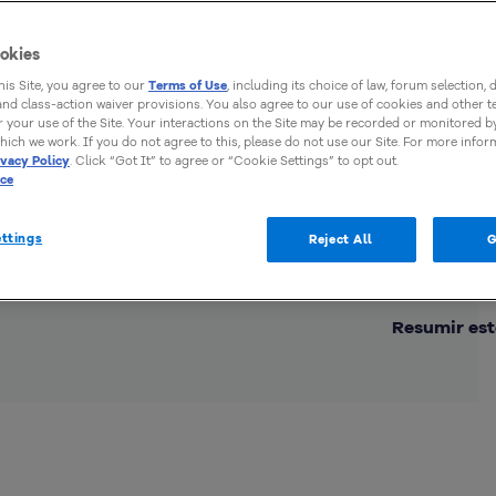
okies
this Site, you agree to our
Terms of Use
, including its choice of law, forum selection, 
 and class-action waiver provisions. You also agree to our use of cookies and other 
 your use of the Site. Your interactions on the Site may be recorded or monitored by
hich we work. If you do not agree to this, please do not use our Site. For more infor
ivacy Policy
. Click “Got It” to agree or “Cookie Settings” to opt out.
ice
ttings
Reject All
G
Comp
Resumir est