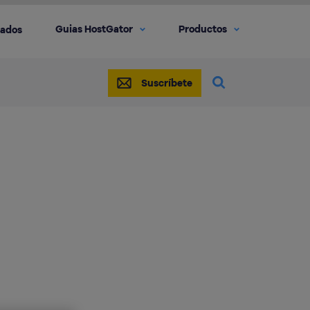
Guias HostGator
Productos
iados
Suscríbete