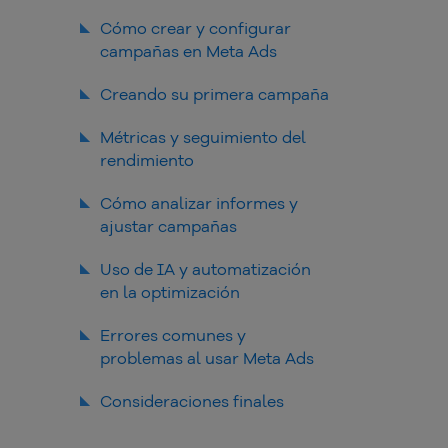
Presupuesto y optimización de
Cómo crear y configurar
resultados
campañas en Meta Ads
Conociendo la estructura del
Creando su primera campaña
Administrador de Anuncios
Instalación del píxel e
Métricas y seguimiento del
integración con el sitio
rendimiento
Cómo analizar informes y
ajustar campañas
Uso de IA y automatización
en la optimización
Errores comunes y
problemas al usar Meta Ads
Falta de planificación
Consideraciones finales
estratégica
Desconocer el público objetivo