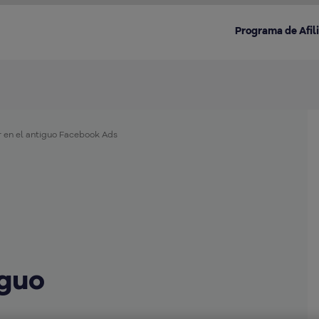
Programa de Afil
r en el antiguo Facebook Ads
Destacado en la categoría:
iguo