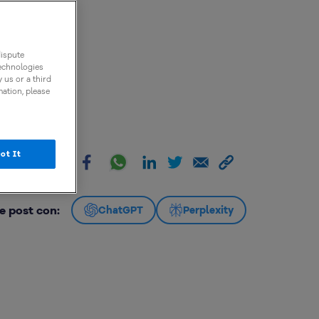
dispute
technologies
 us or a third
mation, please
ot It
artir:
e post con:
ChatGPT
Perplexity