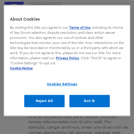
CREAR SITIO WEB
6 preguntas frecuentes sobre el
About Cookies
hosting compartido
By visiting this Site, you agree to our
Terms of Use
, including its choice
El hosting compartido es una de las formas más
of law, forum selection, dispute resolution, and class-action waiver
comunes de hosting. Muchos principiantes lo
provisions. You also agree to our use of cookies and other
prefieren porque hace fácil lanzar su primer sitio
technologies that monitor your use of the Site. Your interactions on the
web. De hecho, la mayoría de los dueños de un
Site may be recorded or monitored by us or a third party with which we
sitio web recurren a este tipo de hosting aunque
work. If you do not agree to this, please do not use our Site. For more
sea brevemente en algún momento de la
information, please read our
Privacy Policy
. Click “Got It” to agree or
historia del sitio. Si estás en […]
“Cookie Settings” to opt out.
Cookie Notice
Kevin Wood
08 Enero, 2018
Cookies Settings
CREAR SITIO WEB
Reject All
Got It
Guía para principiantes de cPanel
cPanel se puede usar para realizar muchas
tareas relacionadas con el sitio web. Por
ejemplo, cargar archivos, crear una dirección de
correo electrónico del dominio, agregar más