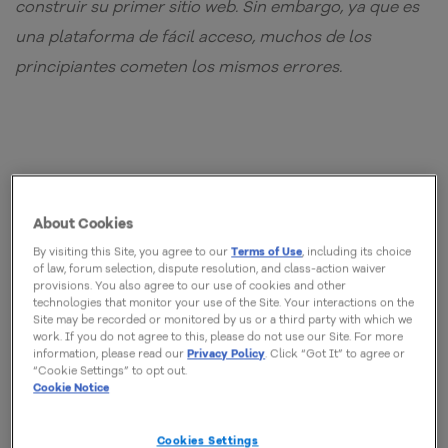
construir su primer sitio web. Sin embargo, ya que es
una plataforma de fácil acceso, muchos de los
principiantes cometen los mismos errores.
WordPress puede ser un gran armazón con el cual
construir su primer sitio web. Sin embargo, ya que es
About Cookies
una plataforma de fácil acceso, muchos de los
By visiting this Site, you agree to our
Terms of Use
, including its choice
of law, forum selection, dispute resolution, and class-action waiver
principiantes cometen los mismos errores.
provisions. You also agree to our use of cookies and other
technologies that monitor your use of the Site. Your interactions on the
Site may be recorded or monitored by us or a third party with which we
Para evitar frustraciones en las primeras etapas de tu
work. If you do not agree to this, please do not use our Site. For more
information, please read our
Privacy Policy
. Click “Got It” to agree or
carrera en línea, es importante que evite estos errores
“Cookie Settings” to opt out.
con WordPress.
Cookie Notice
En este post, nos sumergiremos en los cinco errores
Cookies Settings