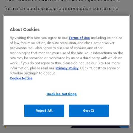
forma en que los usuarios interactúan con su sitio
web.
About Cookies
Ya seas un desarrollador, propietario de un sitio web o
By visiting this Site, you agree to our
Terms of Use
, including its choice
creador de contenido, entender cómo funciona AJAX
of law, forum selection, dispute resolution, and class-action waiver
provisions. You also agree to our use of cookies and other
puede abrir nuevas posibilidades en la creación de
technologies that monitor your use of the Site. Your interactions on the
Site may be recorded or monitored by us or a third party with which we
páginas más ligeras e inteligentes. Lo mejor: puede ser
work. If you do not agree to this, please do not use our Site. For more
utilizado en cualquier plan de alojamiento de
information, please read our
Privacy Policy
. Click “Got It” to agree or
“Cookie Settings” to opt out.
HostGator, incluyendo los planes
compartidos
,
VPS
y
Cookie Notice
servidores dedicados
.
Cookies Settings
Reject All
Got It