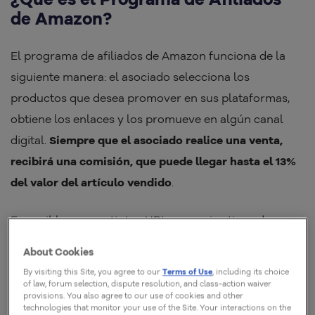
de Amazon?
El programa de afiliados de Amazon funciona de la
siguiente manera: el asociado selecciona los
productos que desea promover en sus plataformas,
obtiene los enlaces y los promueve en algún canal
digital.
Siempre que el asociado realice una venta,
recibirá una comisión, que puede llegar hasta el 13%
del valor del artículo vendido
.
Es posible compartir tus URLs en varios tipos de
canales, como sitios web, blogs, redes sociales y en
About Cookies
aplicaciones de mensajería, como WhatsApp y
By visiting this Site, you agree to our
Terms of Use
, including its choice
Telegram, por ejemplo.
of law, forum selection, dispute resolution, and class-action waiver
provisions. You also agree to our use of cookies and other
technologies that monitor your use of the Site. Your interactions on the