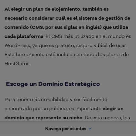
Al elegir un plan de alojamiento, también es
necesario considerar cuál es el sistema de gestión de
contenido (CMS, por sus siglas en inglés) que utiliza
cada plataforma
. El CMS más utilizado en el mundo es
WordPress, ya que es gratuito, seguro y fácil de usar.
Esta herramienta está incluida en todos los planes de
HostGator.
Escoge un Domínio Estratégico
Para tener más credibilidad y ser fácilmente
encontrado por su público, es importante
elegir un
dominio que represente su nicho
. De esta manera, las
personas que busquen sobre un tema relacionado
Navega por asuntos
con su sector tendrán más posibilidades de encontrar