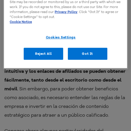
Sin embargo, para lograr convertirse y mantenerse
Site may be recorded or monitored by us or a third party with which we
work. If you do not agree to this, please do not use our Site. For more
como un asociado,
es fundamental que las
information, please read our
Privacy Policy
. Click “Got It” to agree or
“Cookie Settings” to opt out.
plataformas utilizadas no infrinjan las reglas de la
Cookie Notice
empresa
. Por ejemplo, sitios que difunden discursos
de odio, noticias falsas o que presentan contenido
Cookies Settings
sexual, no pueden participar en el programa.
Reject All
Got It
La plataforma de asociados del marketplace es
intuitiva y los enlaces de afiliados se pueden obtener
fácilmente, tanto desde el escritorio como desde el
móvil
. Sin embargo, para poder obtener beneficios
como asociado, es necesario entender las reglas de la
empresa e invertir en la creación de contenido
estratégico para atraer a un público calificado.
Conozca ahora algunas particularidades del