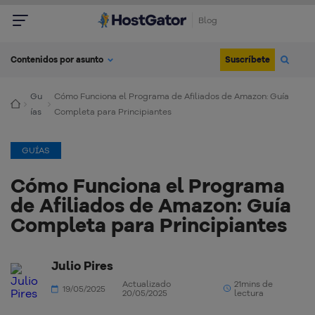
Blog
Suscríbete
Contenidos por asunto
Gu
Cómo Funciona el Programa de Afiliados de Amazon: Guía
ías
Completa para Principiantes
GUÍAS
Cómo Funciona el Programa
de Afiliados de Amazon: Guía
Completa para Principiantes
Julio Pires
Actualizado
21mins de
19/05/2025
20/05/2025
lectura