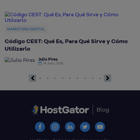
MARKETING DIGITAL
Código CEST: Qué Es, Para Qué Sirve y Cómo
Q
Utilizarlo
d
Julio Pires
16 Julio, 2025
Previous
Next
Blog