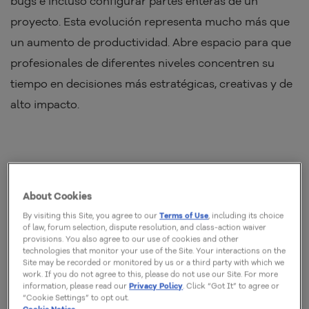
bugs e incluso configurar partes enteras de un
proyecto. Esta evolución representa mucho más que
un aumento de productividad. Abre espacio para que
profesionales de diferentes niveles concentren su
tiempo en decisiones más estratégicas, creativas y de
alto impacto.
About Cookies
By visiting this Site, you agree to our
Terms of Use
, including its choice
De asistente a socio: el salto
of law, forum selection, dispute resolution, and class-action waiver
provisions. You also agree to our use of cookies and other
estratégico
technologies that monitor your use of the Site. Your interactions on the
Site may be recorded or monitored by us or a third party with which we
work. If you do not agree to this, please do not use our Site. For more
Hasta hace poco tiempo, GitHub Copilot era una
information, please read our
Privacy Policy
. Click “Got It” to agree or
“Cookie Settings” to opt out.
revolución en sí mismo: sugerir líneas de código