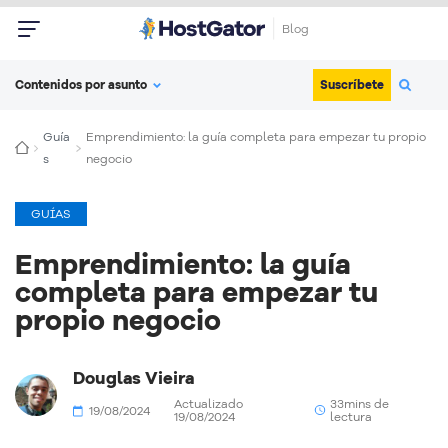
Blog
Suscríbete
Contenidos por asunto
Guía
Emprendimiento: la guía completa para empezar tu propio
s
negocio
GUÍAS
Emprendimiento: la guía
completa para empezar tu
propio negocio
Douglas Vieira
Actualizado
33mins de
19/08/2024
19/08/2024
lectura