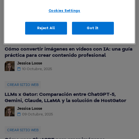
HostGator en Oracle Cloud: sitios web hasta 4x
más rápidos y mucho más estables
Cookies Settings
Reject All
Got It
CREAR SITIO WEB
Cómo convertir imágenes en vídeos con IA: una guía
práctica para crear contenido profesional
Jessica Loose
10 Octubre, 2025
CREAR SITIO WEB
LLMs x Gator: Comparación entre ChatGPT-5,
Gemini, Claude, LLaMA y la solución de HostGator
Jessica Loose
09 Octubre, 2025
CREAR SITIO WEB