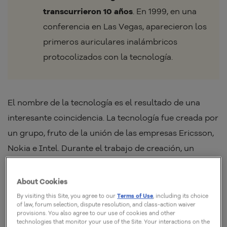
transcurrieron 10 años
. En 1999, en una
conferencia en Las Vegas, aparecieron los
primeros auriculares inalámbricos
protocolizados con la tecnología.
El nombre de la tecnología es el resultado de una
interesante coincidencia. La tecnología fue creada por
un grupo, fruto de la unión de las empresas Ericsson,
Nokia e Intel. Durante el trabajo de creación, un
ingeniero estaba leyendo un libro sobre el rey vikingo
Harald Blatand.
About Cookies
By visiting this Site, you agree to our
Terms of Use
, including its choice
Este rey fue el responsable de unificar las tribus
of law, forum selection, dispute resolution, and class-action waiver
provisions. You also agree to our use of cookies and other
noruegas, suecas y danesas. Así, el monarca fue la
technologies that monitor your use of the Site. Your interactions on the