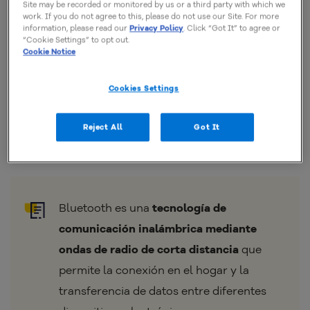
Site may be recorded or monitored by us or a third party with which we
inspiración para nombrar la tecnología que se
work. If you do not agree to this, please do not use our Site. For more
information, please read our
Privacy Policy
. Click “Got It” to agree or
encargó de unir a las empresas. Además, tenía el
“Cookie Settings” to opt out.
Cookie Notice
apodo de Bluetooth porque, supuestamente,
tenía un
diente podrido de color azul (“blue” es azul en inglés,
Cookies Settings
y “tooth” significa diente en el mismo idioma)
.
Reject All
Got It
¿Qué es Bluetooth?
Bluetooth es una
tecnología de
comunicación inalámbrica
mediante
ondas de radio de corta distancia
que
permite la conexión en el hogar y la
transferencia de datos entre diferentes