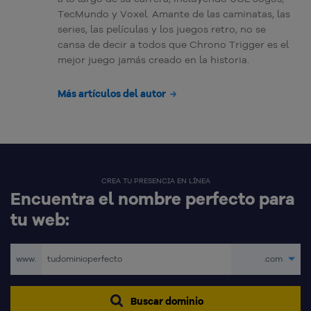
TecMundo y Voxel. Amante de las caminatas, las
series, las películas y los juegos retro, no se
cansa de decir a todos que Chrono Trigger es el
mejor juego jamás creado en la historia.
Más artículos del autor
CREA TU PRESENCIA EN LÍNEA
Encuentra el nombre perfecto para
tu web:
www.
.com
Buscar dominio