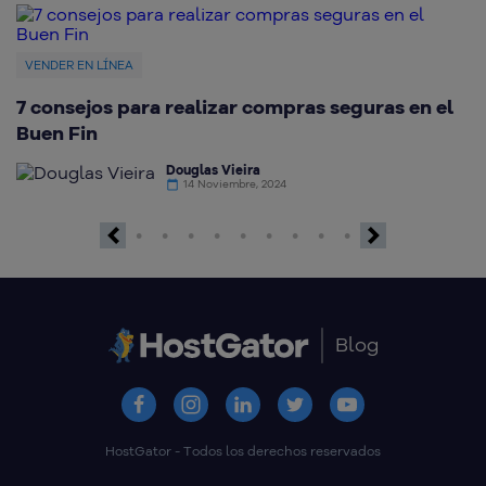
VENDER EN LÍNEA
V
7 consejos para realizar compras seguras en el
C
Buen Fin
g
Douglas Vieira
14 Noviembre, 2024
Previous
Next
Blog
HostGator - Todos los derechos reservados