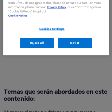
vigilancia eficaz y estrategias apropiadas.
work. If you do not agree to this, please do not use our Site. For more
information, please read our
Privacy Policy
. Click “Got It” to agree or
“Cookie Settings” to opt out.
Después de todo, ¿cómo pueden las pymes ayudar a
Cookie Notice
sus empleados a desarrollarse durante la pandemia,
Cookies Settings
cuando la oficina en casa se ha convertido en una
realidad aún más presente? Sigue leyendo y echa un
Reject All
Got It
vistazo a nuestros tips para el trabajo a distancia.
Temas que serán abordados en este
contenido:
8 tips para el trabajo a distancia que ayudarán a