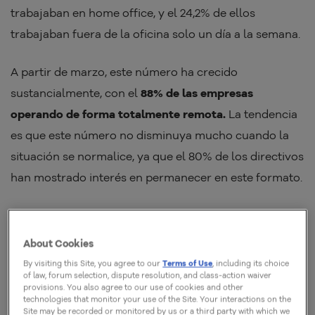
trabajaban en home office, y el 24,2% de ellos
trabajaban fuera de la oficina solo un día a la semana.
A partir de marzo, este número ha crecido
sustancialmente, con el
88% de las empresas
operando de forma totalmente remota.
La tendencia
es que este número no disminuya mucho cuando la
situación se normalice, ya que el 80% de los directivos
han mostrado interés en permanecer en este formato.
Sin embargo, los desafíos del trabajo a distancia no
son pocos. Al fin y al cabo, es necesario promover
About Cookies
acciones para mantener el rendimiento y la
By visiting this Site, you agree to our
Terms of Use
, including its choice
of law, forum selection, dispute resolution, and class-action waiver
productividad de los equipos en alta.
La buena noticia
provisions. You also agree to our use of cookies and other
es que los contratiempos pueden superarse con una
technologies that monitor your use of the Site. Your interactions on the
Site may be recorded or monitored by us or a third party with which we