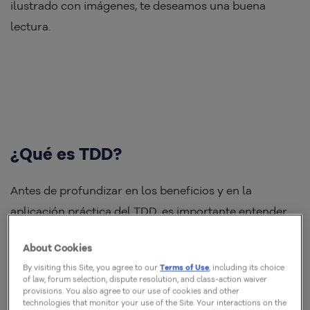
ilustrado con imágenes, te deseamos una buena
lectura.
¿Qué es TDD?
Antes de profundizar en los beneficios y en la
aplicación práctica del TDD, es importante entender
su esencia. El
Test-Driven Development
no es solo
About Cookies
una técnica de pruebas, sino una
cambio de
By visiting this Site, you agree to our
Terms of Use
, including its choice
mentalidad
en el desarrollo de software.
of law, forum selection, dispute resolution, and class-action waiver
provisions. You also agree to our use of cookies and other
technologies that monitor your use of the Site. Your interactions on the