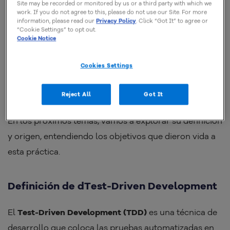
Él propone una inversión en el proceso tradicional: en
Site may be recorded or monitored by us or a third party with which we
work. If you do not agree to this, please do not use our Site. For more
lugar de escribir el código y luego probarlo, el
information, please read our
Privacy Policy
. Click “Got It” to agree or
“Cookie Settings” to opt out.
desarrollador crea las primeras pruebas primero. Este
Cookie Notice
modelo genera una serie de
impactos directos
en el
diseño del software
, en la forma en que pensamos los
Cookies Settings
requisitos e incluso en la colaboración dentro del
equipo.
Reject All
Got It
En los próximos temas, vamos a explorar su definición
y origen, entendiendo los objetivos que dieron vida a
esta práctica.
Definición de dTest-Driven Development
El
Test-Driven Development (TDD)
es una técnica de
desarrollo que coloca las pruebas automatizadas en