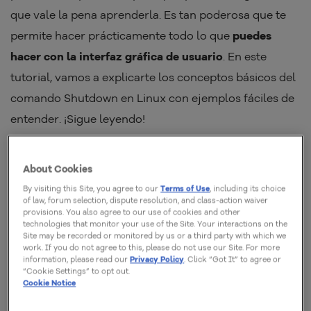
que vale la pena aprenderla. Es tan poderosa que te
permite hacer prácticamente todo lo que
puedes
hacer con la interfaz gráfica de usuario
. En este
tutorial, vamos a explicarte los conceptos básicos del
comando Shutdown en Linux con ejemplos fáciles de
entender. ¡Sigue leyendo!
About Cookies
By visiting this Site, you agree to our
Terms of Use
, including its choice
of law, forum selection, dispute resolution, and class-action waiver
provisions. You also agree to our use of cookies and other
technologies that monitor your use of the Site. Your interactions on the
Site may be recorded or monitored by us or a third party with which we
work. If you do not agree to this, please do not use our Site. For more
information, please read our
Privacy Policy
. Click “Got It” to agree or
“Cookie Settings” to opt out.
Cookie Notice