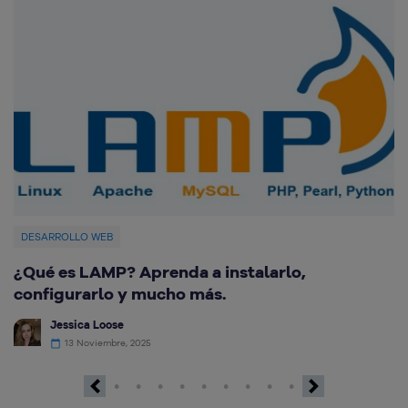
DESARROLLO WEB
¿Qué es LAMP? Aprenda a instalarlo,
C
configurarlo y mucho más.
G
Jessica Loose
13 Noviembre, 2025
Previous
Next