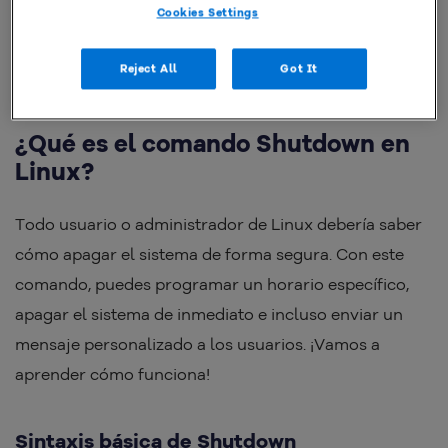
Cookies Settings
Reject All
Got It
¿Qué es el comando Shutdown en
Linux?
Todo usuario o administrador de Linux debería saber
cómo apagar el sistema de forma segura. Con este
comando, puedes programar un horario específico,
apagar el sistema de inmediato e incluso enviar un
mensaje personalizado a los usuarios. ¡Vamos a
aprender cómo funciona!
Sintaxis básica de Shutdown