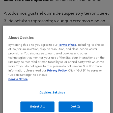
A todos nos gusta el clima de suspenso y terror que el
31 de octubre representa; y aunque creamos o no en
las historias paranormales, un poco de susto puede
hacer nuestro día más divertido e interesante.
About Cookies
By visiting this Site, you agree to our
Terms of Use
, including its choice
Si has llegado hasta aquí es porque, al igual que a mi,
of law, forum selection, dispute resolution, and class-action waiver
provisions. You also agree to our use of cookies and other
el misterio, el terror y la idea de pensar que existen
technologies that monitor your use of the Site. Your interactions on the
Site may be recorded or monitored by us or a third party with which we
historias embrujadas te encanta y no lo puedes evitar.
work. If you do not agree to this, please do not use our Site. For more
information, please read our
Privacy Policy
. Click “Got It” to agree or
Ya sean fantasmas, demonios, zombies, o los misterios
“Cookie Settings” to opt out.
Cookie Notice
más inimaginables de este mundo,
despiertan tu
curiosidad
; especialmente cuando son inspirados en
Cookies Settings
hechos reales ¿no es verdad?. Por eso preparé esta
lista con algunas de las mejores películas de terror
Reject All
Got It
para que después del trabajo o los estudios disfrutes