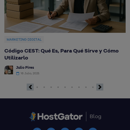
MARKETING DIGITAL
Código CEST: Qué Es, Para Qué Sirve y Cómo
Q
Utilizarlo
d
Julio Pires
16 Julio, 2025
Previous
Next
Blog