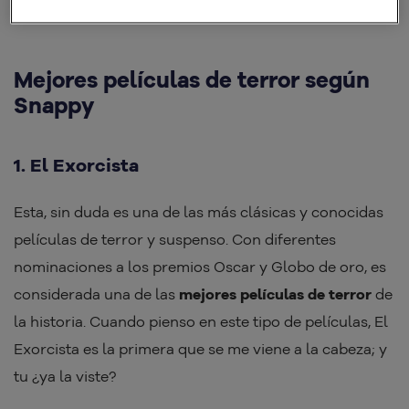
de un
Halloween tenebrosamente divertido
.
Mejores películas de terror según
Snappy
1. El Exorcista
Esta, sin duda es una de las más clásicas y conocidas
películas de terror y suspenso. Con diferentes
nominaciones a los premios Oscar y Globo de oro, es
considerada una de las
mejores películas de terror
de
la historia. Cuando pienso en este tipo de películas, El
Exorcista es la primera que se me viene a la cabeza; y
tu ¿ya la viste?