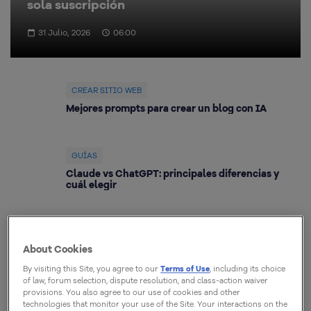
sola suscripción
31 Julio, 2026
06:00
CREAR SITIO WEB
Mejores prompts para crear un blog con IA
GUÍAS
Claude vs ChatGPT: principales diferencias y
cuál elegir
TUTORIALES
About Cookies
Error 404: qué es y cómo solucionarlo en tu sitio
web
By visiting this Site, you agree to our
Terms of Use
, including its choice
of law, forum selection, dispute resolution, and class-action waiver
provisions. You also agree to our use of cookies and other
technologies that monitor your use of the Site. Your interactions on the