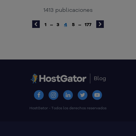
1413
publicaciones
1
3
4
5
177
...
...
Blog
HostGator - Todos los derechos reservados