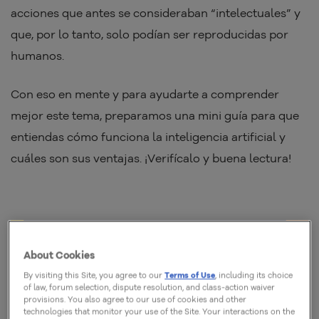
acciones que antes se consideraban “intelectuales” y
que, por lo tanto, solo podían ser reproducidas por
humanos.
Con eso en mente y para ayudarte a comprender
mejor este tema, preparamos una mini guía para que
entiendas cómo funciona la inteligencia artificial y
cuáles son sus ventajas. ¡Verifícalo y buena lectura!
About Cookies
By visiting this Site, you agree to our
Terms of Use
, including its choice
of law, forum selection, dispute resolution, and class-action waiver
provisions. You also agree to our use of cookies and other
technologies that monitor your use of the Site. Your interactions on the