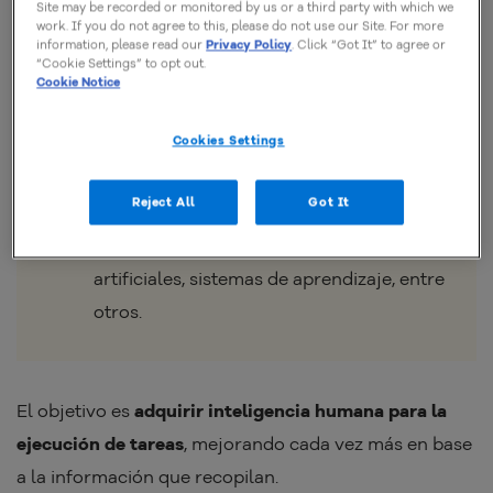
¿Qué es la inteligencia artificial?
Site may be recorded or monitored by us or a third party with which we
work. If you do not agree to this, please do not use our Site. For more
information, please read our
Privacy Policy
. Click “Got It” to agree or
“Cookie Settings” to opt out.
Cookie Notice
La inteligencia artificial es la agrupación
Cookies Settings
de diferentes tecnologías
que simulan la
capacidad humana relacionada con la
Reject All
Got It
inteligencia. Este conjunto involucra, por
ejemplo,
algoritmos
, redes neuronales
artificiales, sistemas de aprendizaje, entre
otros.
El objetivo es
adquirir inteligencia humana para la
ejecución de tareas
, mejorando cada vez más en base
a la información que recopilan.