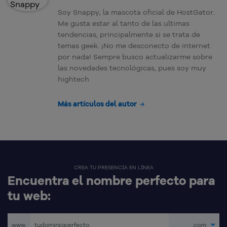
Soy Snappy, la mascota oficial de HostGator.
Me gusta estar al tanto de las ultimas
tendencias, principalmente si se trata de
temas geek. ¡No me desconecto de internet
por nada! Sempre busco actualizarme sobre
las novedades tecnológicas, pues soy muy
hightech
Más artículos del autor
CREA TU PRESENCIA EN LÍNEA
Encuentra el nombre perfecto para
tu web:
www.
.com