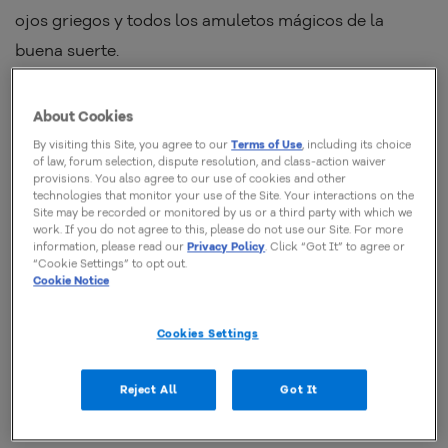
ojos griegos y todos los amuletos mágicos de la
buena suerte.
Vemos la suerte como algo que ocurre por
About Cookies
casualidad, y no por nuestras propias acciones. Pero
By visiting this Site, you agree to our
Terms of Use
, including its choice
¿será que la suerte es un fenómeno tan incierto como
of law, forum selection, dispute resolution, and class-action waiver
provisions. You also agree to our use of cookies and other
pensamos o podríamos entrenarnos a nosotros
technologies that monitor your use of the Site. Your interactions on the
Site may be recorded or monitored by us or a third party with which we
mismos para acabar con la falta de suerte?
work. If you do not agree to this, please do not use our Site. For more
information, please read our
Privacy Policy
. Click “Got It” to agree or
“Cookie Settings” to opt out.
La respuesta es sí ¡créelo! Las personas que tienen
Cookie Notice
buena suerte tienen algunas cosas en común: su
Cookies Settings
comportamiento y una forma de pensar específica. He
descubrierto cuatro consejos para mejorar tu suerte
Reject All
Got It
con aquel proyecto que no termina de despegar.
¡Conócelos!