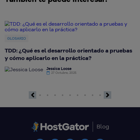
GLOSARIO
TDD: ¿Qué es el desarrollo orientado a pruebas
¿
y cómo aplicarlo en la práctica?
c
Jessica Loose
27 Octubre, 2025
Previous
Next
Blog