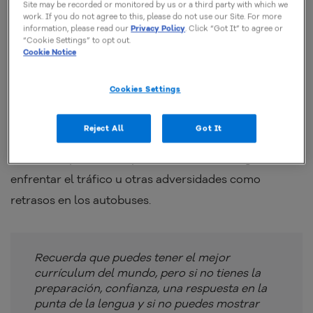
Ser puntual
Site may be recorded or monitored by us or a third party with which we
work. If you do not agree to this, please do not use our Site. For more
information, please read our
Privacy Policy
. Click “Got It” to agree or
Respetar los horarios de las citas que se programaron
“Cookie Settings” to opt out.
Cookie Notice
previamente es una forma de mostrar respeto y
compromiso,
ya sea de manera presencial o por
Cookies Settings
videollamada
.
Reject All
Got It
Por lo tanto, llega al lugar a la hora acordada o
incluso un poco antes para no correr el riesgo de
enfrentar el tráfico u otras adversidades como
retrasos en los autobuses.
Recuerda que puedes tener el mejor
currículum del mundo, pero si no tienes la
preparación, confianza, una respuesta en la
punta de la lengua y si no puedes mostrar