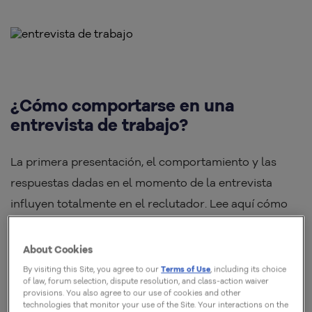
¿Cómo comportarse en una
entrevista de trabajo?
La primera presentación, el comportamiento y las
respuestas dadas en el momento de la entrevista
influyen totalmente en el reclutador. Lee aquí cómo
comportarte para demostrar tu valor, asegurar la
oportunidad laboral y mira consejos sobre qué hacer.
About Cookies
¡Disfrútalo!
By visiting this Site, you agree to our
Terms of Use
, including its choice
of law, forum selection, dispute resolution, and class-action waiver
provisions. You also agree to our use of cookies and other
technologies that monitor your use of the Site. Your interactions on the