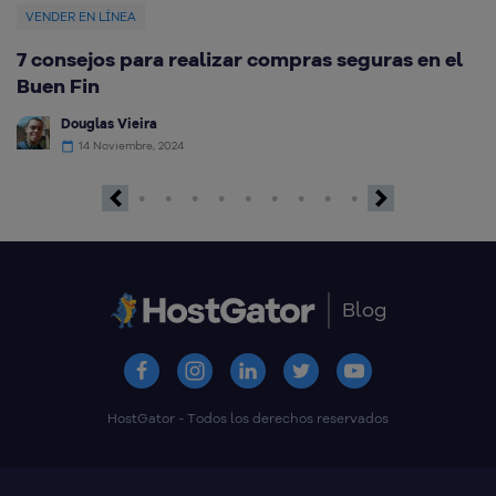
VENDER EN LÍNEA
V
7 consejos para realizar compras seguras en el
C
Buen Fin
g
Douglas Vieira
14 Noviembre, 2024
Previous
Next
Blog
HostGator - Todos los derechos reservados