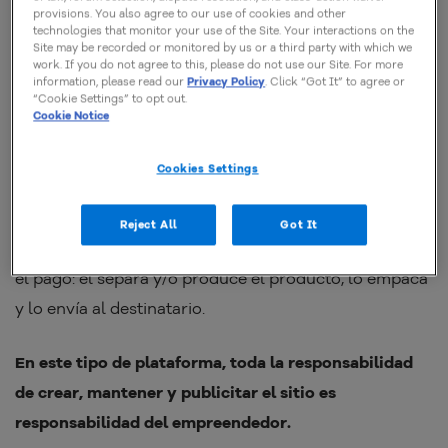
como las tiendas físicas de esa marca que
provisions. You also agree to our use of cookies and other
technologies that monitor your use of the Site. Your interactions on the
tanto te gusta. ?️
Site may be recorded or monitored by us or a third party with which we
work. If you do not agree to this, please do not use our Site. For more
information, please read our
Privacy Policy
. Click “Got It” to agree or
“Cookie Settings” to opt out.
Cookie Notice
El e-commerce es ese sitio con el que ya estamos
acostumbrados a realizar acciones como buscar la
Cookies Settings
marca, ingresar al sitio, seleccionar productos, pagar
y esperar ansiosos la llegada del paquete. Para el
Reject All
Got It
emprendedor, la acción comienza cuando se confirma
el pago: él separa y/o produce el producto, lo empaca
y lo envía al destinatario.
En este tipo de plataforma, toda la responsabilidad
de crear, mantener y publicitar el sitio es
responsabilidad del empreendedor.