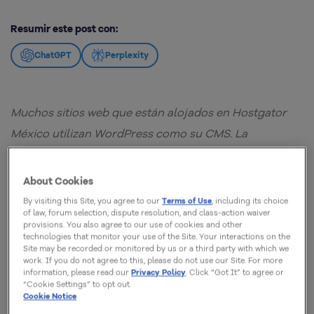
Resumir este post con:
ChatGPT
Perplexity
Muchos sitios web que están alojados en Hostgator
México utilizan WordPress como su CMS. La
preferencia no es vano, este CMS se ha caracterizado
por ser uno de los más utilizados en la industria del
About Cookies
Internet. Su facilidad de manejo y administración es la
By visiting this Site, you agree to our
Terms of Use
, including its choice
of law, forum selection, dispute resolution, and class-action waiver
gran aliada de los millones de bloggers y
provisions. You also agree to our use of cookies and other
administradores web quienes […]
technologies that monitor your use of the Site. Your interactions on the
Site may be recorded or monitored by us or a third party with which we
work. If you do not agree to this, please do not use our Site. For more
information, please read our
Privacy Policy
. Click “Got It” to agree or
“Cookie Settings” to opt out.
Cookie Notice