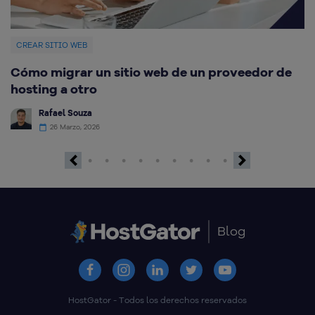
CREAR SITIO WEB
C
Cómo migrar un sitio web de un proveedor de
M
hosting a otro
Rafael Souza
26 Marzo, 2026
Previous
Next
Blog
HostGator - Todos los derechos reservados