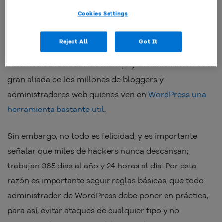
Muchos sitios web que están alojados en Hostgator
Cookies Settings
México utilizan WordPress como su CMS. La
preferencia no es vano, este CMS se ha caracterizado
Reject All
Got It
por ser uno de los más utilizados en la industria del
Internet. Su facilidad de manejo y administración es la
gran aliada de los millones de bloggers y
administradores web quienes ven en
WordPress una
herramienta bastante util
.
Sin embargo, no todo es felicidad, y es importante
señalar que miles de hackers nunca descansan;
trabajan 365 días al año y 24 horas al día. Por esta
razón es importante seguir reglas básicas, que todo
administrador de WordPress debe poner en práctica,
para así, evitar ataques de cualquier tipo y no