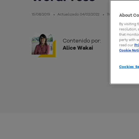
15/08/2019
Actualizado 04/02/2022
7mins de lectura
About Co
By visiting 
resolution,
that monitor
Contenido por:
party with w
read our
Pr
Alice Wakai
Cookie Not
Cookies Se