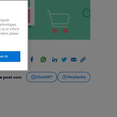
dispute
technologies
 us or a third
mation, please
ot It
artir:
e post con:
ChatGPT
Perplexity