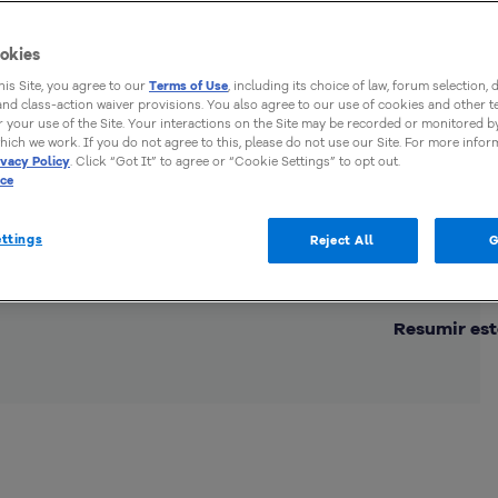
okies
this Site, you agree to our
Terms of Use
, including its choice of law, forum selection, 
 and class-action waiver provisions. You also agree to our use of cookies and other 
 your use of the Site. Your interactions on the Site may be recorded or monitored by
hich we work. If you do not agree to this, please do not use our Site. For more infor
ivacy Policy
. Click “Got It” to agree or “Cookie Settings” to opt out.
ice
ttings
Reject All
G
Comp
Resumir est