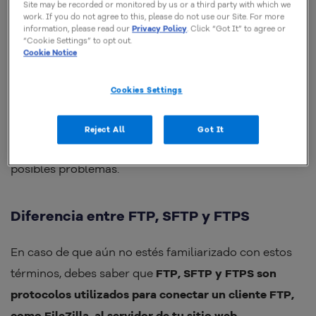
amplio conocimiento en el área de programación y
Site may be recorded or monitored by us or a third party with which we
work. If you do not agree to this, please do not use our Site. For more
desarrollo.
information, please read our
Privacy Policy
. Click “Got It” to agree or
“Cookie Settings” to opt out.
Cookie Notice
Además, FileZilla
es compatible con los principales
sistemas operativos y está disponible en varios
Cookies Settings
idiomas, incluyendo el portugués
. También cuenta
con una comunidad comprometida, en la que puedes
Reject All
Got It
aclarar dudas y pedir ayuda para intentar resolver
posibles problemas.
Diferencia entre FTP, SFTP y FTPS
En caso de que aún no estés familiarizado con estos
términos, debes saber que
FTP, SFTP y FTPS son
protocolos utilizados para conectar un cliente FTP,
como FileZilla, al servidor de tu sitio web
.