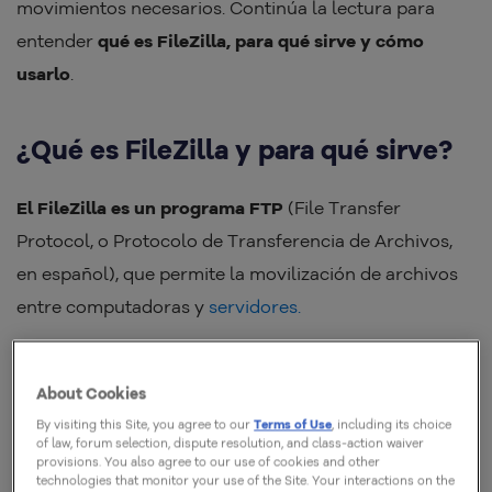
movimientos necesarios. Continúa la lectura para
entender
qué es FileZilla, para qué sirve y cómo
usarlo
.
¿Qué es FileZilla y para qué sirve?
El FileZilla es un programa FTP
(File Transfer
Protocol, o Protocolo de Transferencia de Archivos,
en español), que permite la movilización de archivos
entre computadoras y
servidores.
Se trata de un recurso gratuito, con interfaz amigable
About Cookies
y seguro, lo que lo convierte en una excelente opción
By visiting this Site, you agree to our
Terms of Use
, including its choice
para aquellos que necesitan gestionar los
of law, forum selection, dispute resolution, and class-action waiver
documentos de una página web, pero no tienen un
provisions. You also agree to our use of cookies and other
technologies that monitor your use of the Site. Your interactions on the