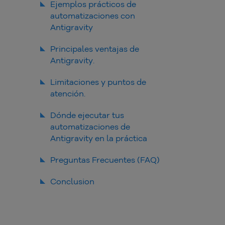
Paso 1: Instalar Antigravity.
Ejemplos prácticos de
artificial.
automatizaciones con
Paso 2: Configurar el MCP
Casos prácticos: financiero,
Antigravity
marketing e datos
Paso 3: Conectar con n8n
Paso 4: Crear una
Análisis automático de estados
Principales ventajas de
automatización con prompt
de cuenta financieros
Antigravity.
Generación de dashboards con
IA
Limitaciones y puntos de
atención.
Monitoreo de archivos en
Google Drive
Dónde ejecutar tus
Ajustes de flujo con lenguaje
automatizaciones de
natural
Antigravity en la práctica
Preguntas Frecuentes (FAQ)
¿Qué es Antigravity?
Conclusion
¿Para qué sirve Antigravity?
¿Cómo funciona Antigravity en
la práctica?