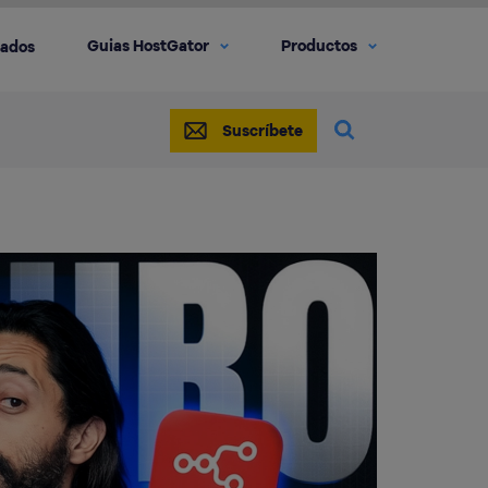
Guias HostGator
Productos
iados
Suscríbete