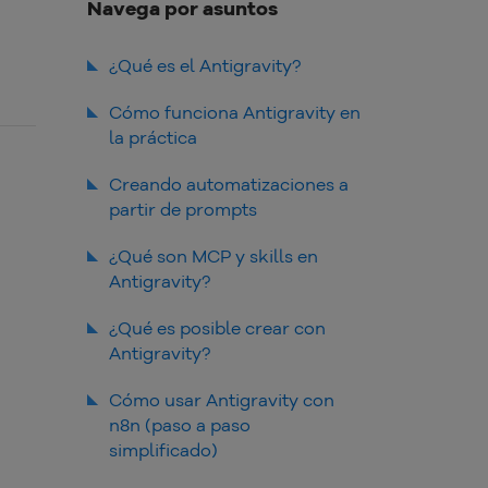
Navega por asuntos
¿Qué es el Antigravity?
¿Para qué sirve Antigravity?
Cómo funciona Antigravity en
la práctica
¿Cómo funciona Antigravity
con inteligencia artificial?
Creando automatizaciones a
¿Antigravity es una
partir de prompts
herramienta de automatización
o un editor de código?
Cómo la IA genera flujos
¿Qué son MCP y skills en
automáticamente
Antigravity?
¿Qué es posible crear con
Antigravity?
Automatizaciones con n8n
Cómo usar Antigravity con
n8n (paso a paso
Integraciones entre
herramientas.
simplificado)
Flujos con inteligencia