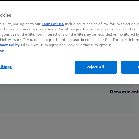
a
okies
this Site, you agree to our
Terms of Use
, including its choice of law, forum selection, 
 and class-action waiver provisions. You also agree to our use of cookies and other 
 your use of the Site. Your interactions on the Site may be recorded or monitored by
hich we work. If you do not agree to this, please do not use our Site. For more infor
ivacy Policy
. Click “Got It” to agree or “Cookie Settings” to opt out.
ice
ttings
Reject All
G
Comp
Resumir est