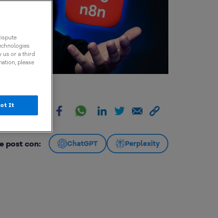
dispute
technologies
 us or a third
mation, please
ot It
artir:
e post con:
ChatGPT
Perplexity