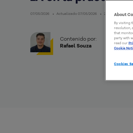
07/05/2026
Actualizado 07/05/2026
21mins de lectur
About Co
By visiting 
resolution,
that monitor
Contenido por:
party with w
read our
Pr
Rafael Souza
Cookie Not
Cookies Se