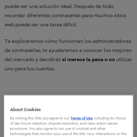
puede ser una solución ideal. Después de todo,
recordar diferentes contraseñas para muchos sitios
web puede ser una tarea difícil.
Te explicaremos cómo funcionan los administradores
de contraseñas, te ayudaremos a conocer los mejores
del mercado y decidirás
si merece la pena o no
utilizar
uno para tus cuentas.
About Cookies
By visiting this Site, you agree to our
Terms of Use
, including its choice
of law, forum selection, dispute resolution, and class-action waiver
provisions. You also agree to our use of cookies and other
technologies that monitor your use of the Site. Your interactions on the