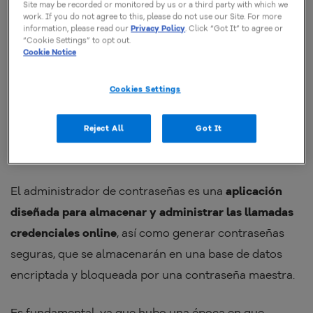
Site may be recorded or monitored by us or a third party with which we
work. If you do not agree to this, please do not use our Site. For more
information, please read our
Privacy Policy
. Click “Got It” to agree or
“Cookie Settings” to opt out.
Cookie Notice
Cookies Settings
¿Qué es un Administrador de
Reject All
Got It
Contraseñas?
El administrador de contraseñas es una
aplicación
diseñada para almacenar y administrar las llamadas
credenciales online
, así como generar contraseñas
seguras, que se almacenarán en una base de datos
encriptada y bloqueada por una contraseña maestra.
Es fundamental, ya que hubo una época en que